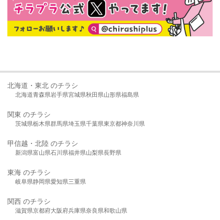
北海道・東北 のチラシ
北海道
青森県
岩手県
宮城県
秋田県
山形県
福島県
関東 のチラシ
茨城県
栃木県
群馬県
埼玉県
千葉県
東京都
神奈川県
甲信越・北陸 のチラシ
新潟県
富山県
石川県
福井県
山梨県
長野県
東海 のチラシ
岐阜県
静岡県
愛知県
三重県
関西 のチラシ
滋賀県
京都府
大阪府
兵庫県
奈良県
和歌山県