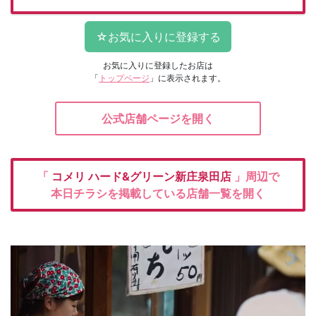
お気に入りに登録したお店は
「
トップページ
」に表示されます。
公式店舗ページを開く
「
コメリ
ハード&グリーン新庄泉田店
」周辺で
本日チラシを掲載している店舗一覧を開く