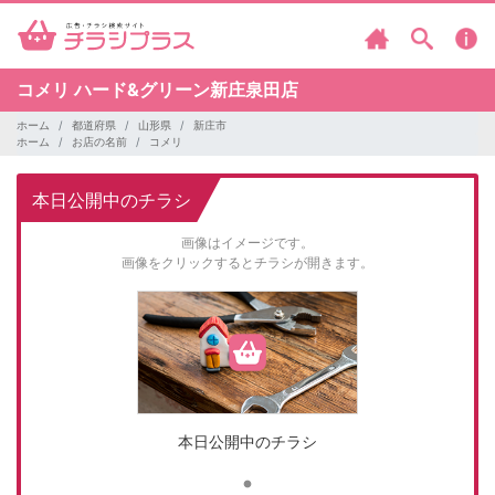
コメリ
ハード&グリーン新庄泉田店
ホーム
都道府県
山形県
新庄市
ホーム
お店の名前
コメリ
本日公開中のチラシ
画像はイメージです。
画像をクリックするとチラシが開きます。
本日公開中のチラシ