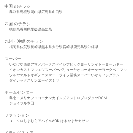
中国 のチラシ
鳥取県
島根県
岡山県
広島県
山口県
四国 のチラシ
徳島県
香川県
愛媛県
高知県
九州・沖縄 のチラシ
福岡県
佐賀県
長崎県
熊本県
大分県
宮崎県
鹿児島県
沖縄県
スーパー
いなげや
西條
アマノパークス
ベイシア
ビッグヨーサン
イトーヨーカドー
イオン
カスミ
マルエツ
スーパーバリュー
ヤオコー
オーケー
ヨークベニマル
ツルヤ
マルト
オギノ
エスマート
ライフ
業務スーパー
いかり
フジグラン
ダイレックス
サンエー
イズミヤ
ホームセンター
島忠
コメリ
ナフコ
コーナン
カインズ
アストロプロダクツ
DCM
ジョイフル本田
ファッション
ユニクロ
しまむら
アベイル
AOKI
はるやま
サカゼン
ドラッグストア