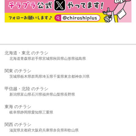
北海道・東北 のチラシ
北海道
青森県
岩手県
宮城県
秋田県
山形県
福島県
関東 のチラシ
茨城県
栃木県
群馬県
埼玉県
千葉県
東京都
神奈川県
甲信越・北陸 のチラシ
新潟県
富山県
石川県
福井県
山梨県
長野県
東海 のチラシ
岐阜県
静岡県
愛知県
三重県
関西 のチラシ
滋賀県
京都府
大阪府
兵庫県
奈良県
和歌山県