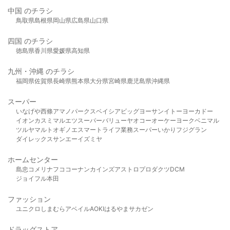
中国 のチラシ
鳥取県
島根県
岡山県
広島県
山口県
四国 のチラシ
徳島県
香川県
愛媛県
高知県
九州・沖縄 のチラシ
福岡県
佐賀県
長崎県
熊本県
大分県
宮崎県
鹿児島県
沖縄県
スーパー
いなげや
西條
アマノパークス
ベイシア
ビッグヨーサン
イトーヨーカドー
イオン
カスミ
マルエツ
スーパーバリュー
ヤオコー
オーケー
ヨークベニマル
ツルヤ
マルト
オギノ
エスマート
ライフ
業務スーパー
いかり
フジグラン
ダイレックス
サンエー
イズミヤ
ホームセンター
島忠
コメリ
ナフコ
コーナン
カインズ
アストロプロダクツ
DCM
ジョイフル本田
ファッション
ユニクロ
しまむら
アベイル
AOKI
はるやま
サカゼン
ドラッグストア