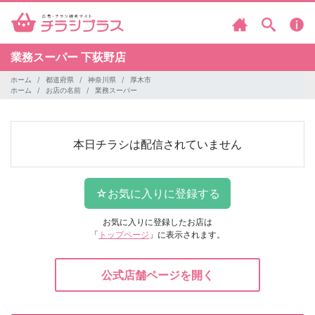
業務スーパー
下荻野店
ホーム
都道府県
神奈川県
厚木市
ホーム
お店の名前
業務スーパー
本日チラシは配信されていません
お気に入りに登録したお店は
「
トップページ
」に表示されます。
公式店舗ページを開く