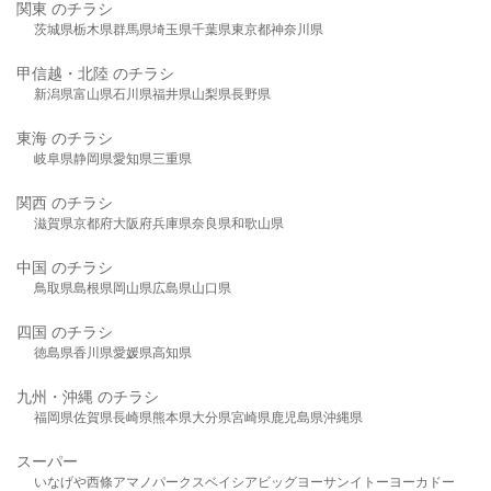
関東 のチラシ
茨城県
栃木県
群馬県
埼玉県
千葉県
東京都
神奈川県
甲信越・北陸 のチラシ
新潟県
富山県
石川県
福井県
山梨県
長野県
東海 のチラシ
岐阜県
静岡県
愛知県
三重県
関西 のチラシ
滋賀県
京都府
大阪府
兵庫県
奈良県
和歌山県
中国 のチラシ
鳥取県
島根県
岡山県
広島県
山口県
四国 のチラシ
徳島県
香川県
愛媛県
高知県
九州・沖縄 のチラシ
福岡県
佐賀県
長崎県
熊本県
大分県
宮崎県
鹿児島県
沖縄県
スーパー
いなげや
西條
アマノパークス
ベイシア
ビッグヨーサン
イトーヨーカドー