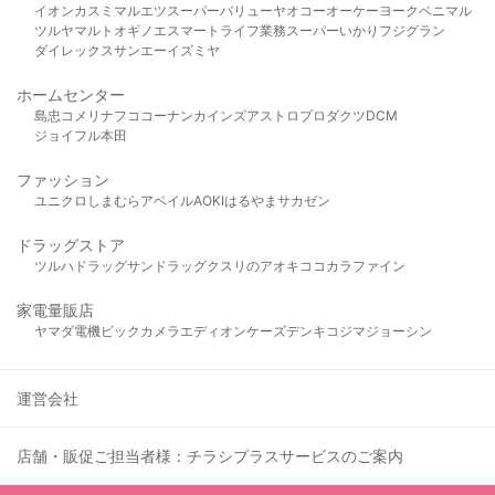
イオン
カスミ
マルエツ
スーパーバリュー
ヤオコー
オーケー
ヨークベニマル
ツルヤ
マルト
オギノ
エスマート
ライフ
業務スーパー
いかり
フジグラン
ダイレックス
サンエー
イズミヤ
ホームセンター
島忠
コメリ
ナフコ
コーナン
カインズ
アストロプロダクツ
DCM
ジョイフル本田
ファッション
ユニクロ
しまむら
アベイル
AOKI
はるやま
サカゼン
ドラッグストア
ツルハドラッグ
サンドラッグ
クスリのアオキ
ココカラファイン
家電量販店
ヤマダ電機
ビックカメラ
エディオン
ケーズデンキ
コジマ
ジョーシン
運営会社
店舗・販促ご担当者様：チラシプラスサービスのご案内