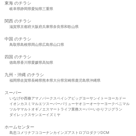
東海 のチラシ
岐阜県
静岡県
愛知県
三重県
関西 のチラシ
滋賀県
京都府
大阪府
兵庫県
奈良県
和歌山県
中国 のチラシ
鳥取県
島根県
岡山県
広島県
山口県
四国 のチラシ
徳島県
香川県
愛媛県
高知県
九州・沖縄 のチラシ
福岡県
佐賀県
長崎県
熊本県
大分県
宮崎県
鹿児島県
沖縄県
スーパー
いなげや
西條
アマノパークス
ベイシア
ビッグヨーサン
イトーヨーカドー
イオン
カスミ
マルエツ
スーパーバリュー
ヤオコー
オーケー
ヨークベニマル
ツルヤ
マルト
オギノ
エスマート
ライフ
業務スーパー
いかり
フジグラン
ダイレックス
サンエー
イズミヤ
ホームセンター
島忠
コメリ
ナフコ
コーナン
カインズ
アストロプロダクツ
DCM