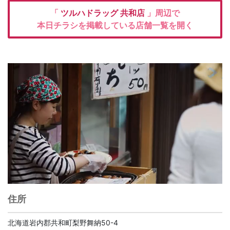
「
ツルハドラッグ
共和店
」周辺で
本日チラシを掲載している店舗一覧を開く
住所
北海道岩内郡共和町梨野舞納50-4