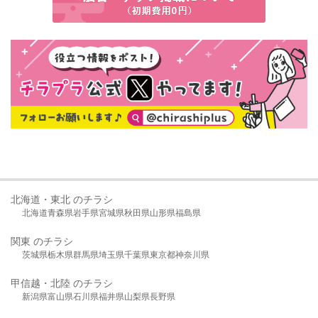
北海道・東北 のチラシ
北海道
青森県
岩手県
宮城県
秋田県
山形県
福島県
関東 のチラシ
茨城県
栃木県
群馬県
埼玉県
千葉県
東京都
神奈川県
甲信越・北陸 のチラシ
新潟県
富山県
石川県
福井県
山梨県
長野県