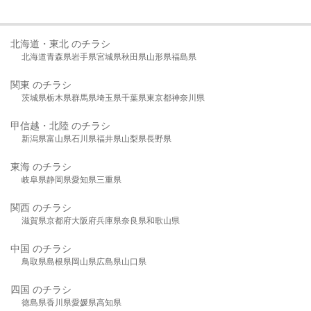
北海道・東北 のチラシ
北海道
青森県
岩手県
宮城県
秋田県
山形県
福島県
関東 のチラシ
茨城県
栃木県
群馬県
埼玉県
千葉県
東京都
神奈川県
甲信越・北陸 のチラシ
新潟県
富山県
石川県
福井県
山梨県
長野県
東海 のチラシ
岐阜県
静岡県
愛知県
三重県
関西 のチラシ
滋賀県
京都府
大阪府
兵庫県
奈良県
和歌山県
中国 のチラシ
鳥取県
島根県
岡山県
広島県
山口県
四国 のチラシ
徳島県
香川県
愛媛県
高知県