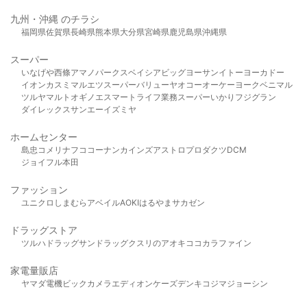
九州・沖縄 のチラシ
福岡県
佐賀県
長崎県
熊本県
大分県
宮崎県
鹿児島県
沖縄県
スーパー
いなげや
西條
アマノパークス
ベイシア
ビッグヨーサン
イトーヨーカドー
イオン
カスミ
マルエツ
スーパーバリュー
ヤオコー
オーケー
ヨークベニマル
ツルヤ
マルト
オギノ
エスマート
ライフ
業務スーパー
いかり
フジグラン
ダイレックス
サンエー
イズミヤ
ホームセンター
島忠
コメリ
ナフコ
コーナン
カインズ
アストロプロダクツ
DCM
ジョイフル本田
ファッション
ユニクロ
しまむら
アベイル
AOKI
はるやま
サカゼン
ドラッグストア
ツルハドラッグ
サンドラッグ
クスリのアオキ
ココカラファイン
家電量販店
ヤマダ電機
ビックカメラ
エディオン
ケーズデンキ
コジマ
ジョーシン