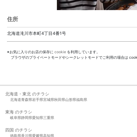
住所
北海道滝川市本町4丁目4番1号
※お気に入りのお店の保存に
cookie
を利用しています。
ブラウザのプライベートモードやシークレットモードでご利用の場合は coo
北海道・東北 のチラシ
北海道
青森県
岩手県
宮城県
秋田県
山形県
福島県
東海 のチラシ
岐阜県
静岡県
愛知県
三重県
四国 のチラシ
徳島県
香川県
愛媛県
高知県