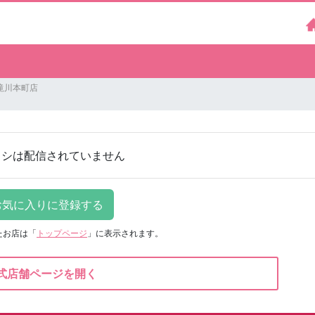
滝川本町店
ラシは配信されていません
たお店は
「
トップページ
」に表示されます。
式店舗ページを開く