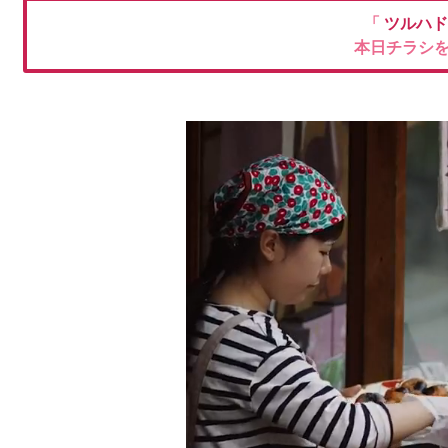
「
ツルハ
本日チラシ