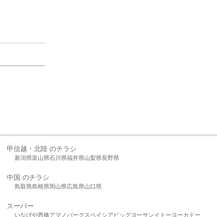
甲信越・北陸 のチラシ
新潟県
富山県
石川県
福井県
山梨県
長野県
中国 のチラシ
鳥取県
島根県
岡山県
広島県
山口県
スーパー
いなげや
西條
アマノパークス
ベイシア
ビッグヨーサン
イトーヨーカドー