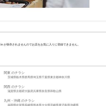
kie が保存されませんのでお店をお気に入りに登録できません。
関東 のチラシ
茨城県
栃木県
群馬県
埼玉県
千葉県
東京都
神奈川県
関西 のチラシ
滋賀県
京都府
大阪府
兵庫県
奈良県
和歌山県
九州・沖縄 のチラシ
福岡県
佐賀県
長崎県
熊本県
大分県
宮崎県
鹿児島県
沖縄県