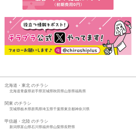
北海道・東北 のチラシ
北海道
青森県
岩手県
宮城県
秋田県
山形県
福島県
関東 のチラシ
茨城県
栃木県
群馬県
埼玉県
千葉県
東京都
神奈川県
甲信越・北陸 のチラシ
新潟県
富山県
石川県
福井県
山梨県
長野県