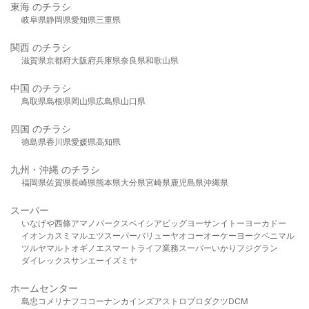
東海 のチラシ
岐阜県
静岡県
愛知県
三重県
関西 のチラシ
滋賀県
京都府
大阪府
兵庫県
奈良県
和歌山県
中国 のチラシ
鳥取県
島根県
岡山県
広島県
山口県
四国 のチラシ
徳島県
香川県
愛媛県
高知県
九州・沖縄 のチラシ
福岡県
佐賀県
長崎県
熊本県
大分県
宮崎県
鹿児島県
沖縄県
スーパー
いなげや
西條
アマノパークス
ベイシア
ビッグヨーサン
イトーヨーカドー
イオン
カスミ
マルエツ
スーパーバリュー
ヤオコー
オーケー
ヨークベニマル
ツルヤ
マルト
オギノ
エスマート
ライフ
業務スーパー
いかり
フジグラン
ダイレックス
サンエー
イズミヤ
ホームセンター
島忠
コメリ
ナフコ
コーナン
カインズ
アストロプロダクツ
DCM