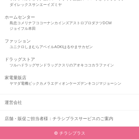
ダイレックス
サンエー
イズミヤ
ホームセンター
島忠
コメリ
ナフコ
コーナン
カインズ
アストロプロダクツ
DCM
ジョイフル本田
ファッション
ユニクロ
しまむら
アベイル
AOKI
はるやま
サカゼン
ドラッグストア
ツルハドラッグ
サンドラッグ
クスリのアオキ
ココカラファイン
家電量販店
ヤマダ電機
ビックカメラ
エディオン
ケーズデンキ
コジマ
ジョーシン
運営会社
店舗・販促ご担当者様：チラシプラスサービスのご案内
© チラシプラス