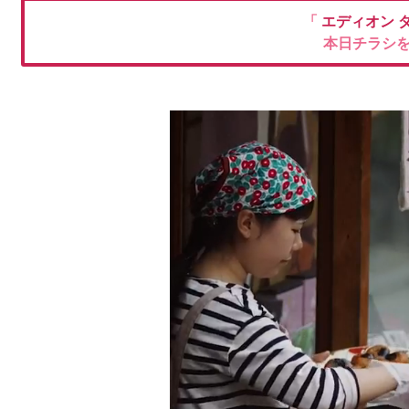
「
エディオン
本日チラシ