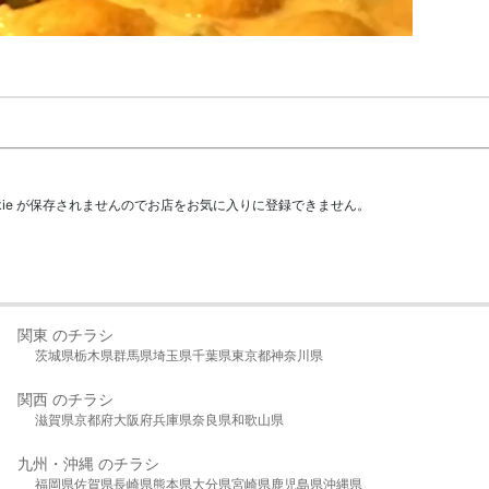
kie が保存されませんのでお店をお気に入りに登録できません。
関東 のチラシ
茨城県
栃木県
群馬県
埼玉県
千葉県
東京都
神奈川県
関西 のチラシ
滋賀県
京都府
大阪府
兵庫県
奈良県
和歌山県
九州・沖縄 のチラシ
福岡県
佐賀県
長崎県
熊本県
大分県
宮崎県
鹿児島県
沖縄県