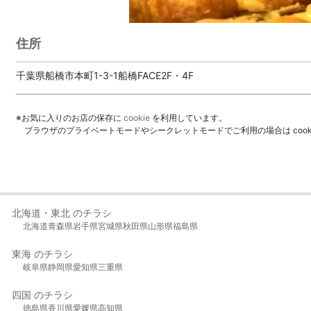
住所
千葉県船橋市本町1-3-1船橋FACE2F・4F
※お気に入りのお店の保存に
cookie
を利用しています。
ブラウザのプライベートモードやシークレットモードでご利用の場合は coo
北海道・東北 のチラシ
北海道
青森県
岩手県
宮城県
秋田県
山形県
福島県
東海 のチラシ
岐阜県
静岡県
愛知県
三重県
四国 のチラシ
徳島県
香川県
愛媛県
高知県