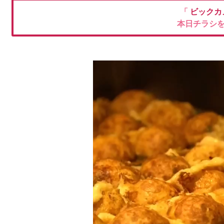
「
ビックカ
本日チラシ