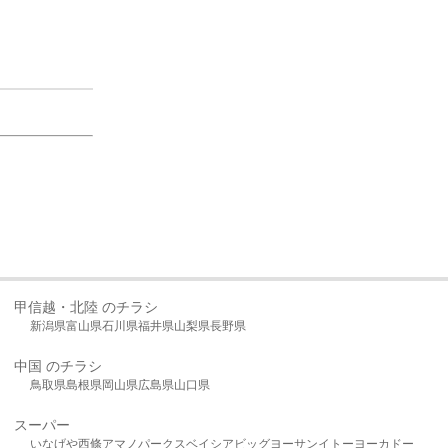
甲信越・北陸 のチラシ
新潟県
富山県
石川県
福井県
山梨県
長野県
中国 のチラシ
鳥取県
島根県
岡山県
広島県
山口県
スーパー
いなげや
西條
アマノパークス
ベイシア
ビッグヨーサン
イトーヨーカドー