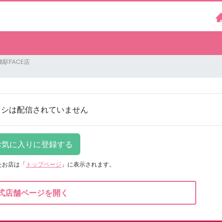
駅FACE店
ラシは配信されていません
たお店は
「
トップページ
」に表示されます。
式店舗ページを開く