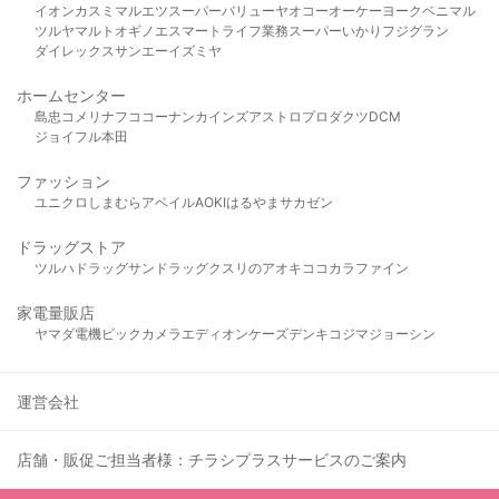
イオン
カスミ
マルエツ
スーパーバリュー
ヤオコー
オーケー
ヨークベニマル
ツルヤ
マルト
オギノ
エスマート
ライフ
業務スーパー
いかり
フジグラン
ダイレックス
サンエー
イズミヤ
ホームセンター
島忠
コメリ
ナフコ
コーナン
カインズ
アストロプロダクツ
DCM
ジョイフル本田
ファッション
ユニクロ
しまむら
アベイル
AOKI
はるやま
サカゼン
ドラッグストア
ツルハドラッグ
サンドラッグ
クスリのアオキ
ココカラファイン
家電量販店
ヤマダ電機
ビックカメラ
エディオン
ケーズデンキ
コジマ
ジョーシン
運営会社
店舗・販促ご担当者様：チラシプラスサービスのご案内