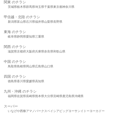
関東 のチラシ
茨城県
栃木県
群馬県
埼玉県
千葉県
東京都
神奈川県
甲信越・北陸 のチラシ
新潟県
富山県
石川県
福井県
山梨県
長野県
東海 のチラシ
岐阜県
静岡県
愛知県
三重県
関西 のチラシ
滋賀県
京都府
大阪府
兵庫県
奈良県
和歌山県
中国 のチラシ
鳥取県
島根県
岡山県
広島県
山口県
四国 のチラシ
徳島県
香川県
愛媛県
高知県
九州・沖縄 のチラシ
福岡県
佐賀県
長崎県
熊本県
大分県
宮崎県
鹿児島県
沖縄県
スーパー
いなげや
西條
アマノパークス
ベイシア
ビッグヨーサン
イトーヨーカドー