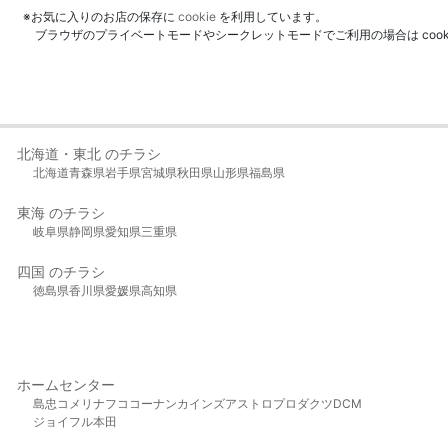
※お気に入りのお店の保存に
cookie
を利用しています。
ブラウザのプライベートモードやシークレットモードでご利用の場合は coo
北海道・東北 のチラシ
北海道
青森県
岩手県
宮城県
秋田県
山形県
福島県
東海 のチラシ
岐阜県
静岡県
愛知県
三重県
四国 のチラシ
徳島県
香川県
愛媛県
高知県
ホームセンター
島忠
コメリ
ナフコ
コーナン
カインズ
アストロプロダクツ
DCM
ジョイフル本田