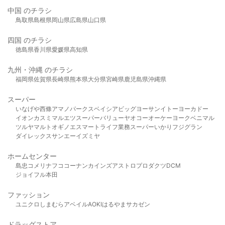
中国 のチラシ
鳥取県
島根県
岡山県
広島県
山口県
四国 のチラシ
徳島県
香川県
愛媛県
高知県
九州・沖縄 のチラシ
福岡県
佐賀県
長崎県
熊本県
大分県
宮崎県
鹿児島県
沖縄県
スーパー
いなげや
西條
アマノパークス
ベイシア
ビッグヨーサン
イトーヨーカドー
イオン
カスミ
マルエツ
スーパーバリュー
ヤオコー
オーケー
ヨークベニマル
ツルヤ
マルト
オギノ
エスマート
ライフ
業務スーパー
いかり
フジグラン
ダイレックス
サンエー
イズミヤ
ホームセンター
島忠
コメリ
ナフコ
コーナン
カインズ
アストロプロダクツ
DCM
ジョイフル本田
ファッション
ユニクロ
しまむら
アベイル
AOKI
はるやま
サカゼン
ドラッグストア