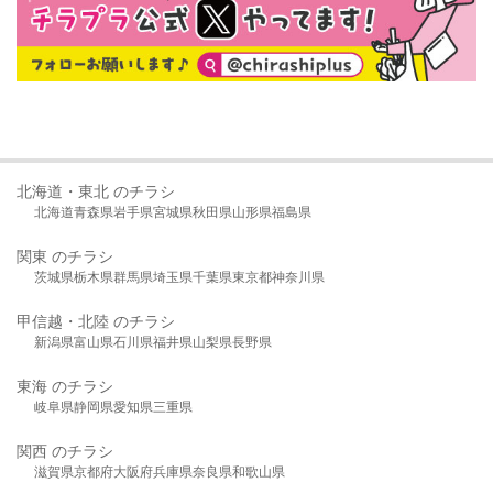
北海道・東北 のチラシ
北海道
青森県
岩手県
宮城県
秋田県
山形県
福島県
関東 のチラシ
茨城県
栃木県
群馬県
埼玉県
千葉県
東京都
神奈川県
甲信越・北陸 のチラシ
新潟県
富山県
石川県
福井県
山梨県
長野県
東海 のチラシ
岐阜県
静岡県
愛知県
三重県
関西 のチラシ
滋賀県
京都府
大阪府
兵庫県
奈良県
和歌山県