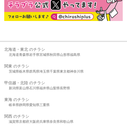
北海道・東北 のチラシ
北海道
青森県
岩手県
宮城県
秋田県
山形県
福島県
関東 のチラシ
茨城県
栃木県
群馬県
埼玉県
千葉県
東京都
神奈川県
甲信越・北陸 のチラシ
新潟県
富山県
石川県
福井県
山梨県
長野県
東海 のチラシ
岐阜県
静岡県
愛知県
三重県
関西 のチラシ
滋賀県
京都府
大阪府
兵庫県
奈良県
和歌山県