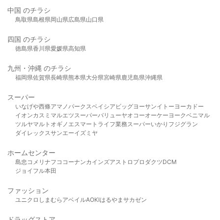
中国 のチラシ
鳥取県
島根県
岡山県
広島県
山口県
四国 のチラシ
徳島県
香川県
愛媛県
高知県
九州・沖縄 のチラシ
福岡県
佐賀県
長崎県
熊本県
大分県
宮崎県
鹿児島県
沖縄県
スーパー
いなげや
西條
アマノパークス
ベイシア
ビッグヨーサン
イトーヨーカドー
イオン
カスミ
マルエツ
スーパーバリュー
ヤオコー
オーケー
ヨークベニマル
ツルヤ
マルト
オギノ
エスマート
ライフ
業務スーパー
いかり
フジグラン
ダイレックス
サンエー
イズミヤ
ホームセンター
島忠
コメリ
ナフコ
コーナン
カインズ
アストロプロダクツ
DCM
ジョイフル本田
ファッション
ユニクロ
しまむら
アベイル
AOKI
はるやま
サカゼン
ドラッグストア