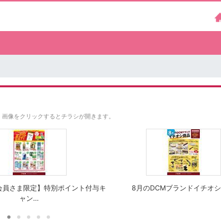
。
画像をクリックするとチラシが開きます。
会員さま限定】特別ポイント付与キ
8月のDCMブランドイチオ
ャン…