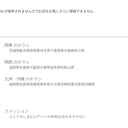
kie が保存されませんのでお店をお気に入りに登録できません。
関東 のチラシ
茨城県
栃木県
群馬県
埼玉県
千葉県
東京都
神奈川県
関西 のチラシ
滋賀県
京都府
大阪府
兵庫県
奈良県
和歌山県
九州・沖縄 のチラシ
福岡県
佐賀県
長崎県
熊本県
大分県
宮崎県
鹿児島県
沖縄県
ファッション
ユニクロ
しまむら
アベイル
AOKI
はるやま
サカゼン