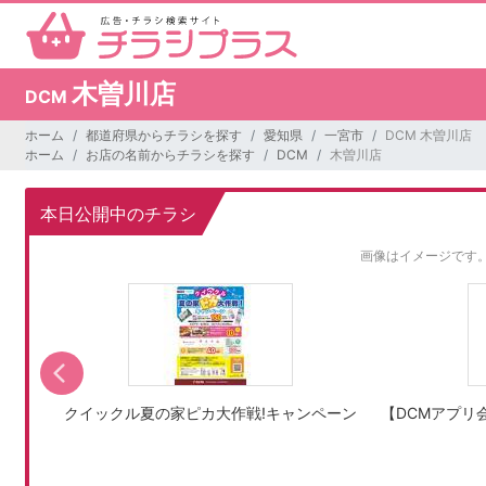
木曽川店
DCM
ホーム
都道府県からチラシを探す
愛知県
一宮市
DCM 木曽川店
ホーム
お店の名前からチラシを探す
DCM
木曽川店
本日公開中のチラシ
画像はイメージです
クイックル夏の家ピカ大作戦!キャンペーン
【DCMアプリ