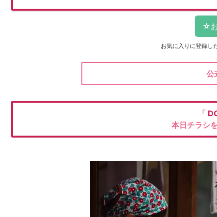
お気に入りに登録し
公
「
D
本日チラシ