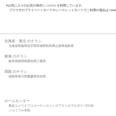
※お気に入りのお店の保存に
cookie
を利用しています。
ブラウザのプライベートモードやシークレットモードでご利用の場合は coo
北海道・東北 のチラシ
北海道
青森県
岩手県
宮城県
秋田県
山形県
福島県
東海 のチラシ
岐阜県
静岡県
愛知県
三重県
四国 のチラシ
徳島県
香川県
愛媛県
高知県
ホームセンター
島忠
コメリ
ナフコ
コーナン
カインズ
アストロプロダクツ
DCM
ジョイフル本田