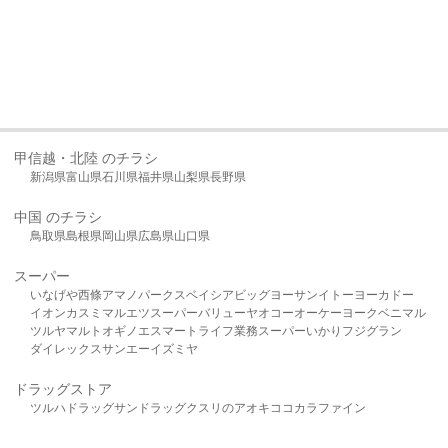
甲信越・北陸 のチラシ
新潟県
富山県
石川県
福井県
山梨県
長野県
中国 のチラシ
鳥取県
島根県
岡山県
広島県
山口県
スーパー
いなげや
西條
アマノパークス
ベイシア
ビッグヨーサン
イトーヨーカドー
イオン
カスミ
マルエツ
スーパーバリュー
ヤオコー
オーケー
ヨークベニマル
ツルヤ
マルト
オギノ
エスマート
ライフ
業務スーパー
いかり
フジグラン
ダイレックス
サンエー
イズミヤ
ドラッグストア
ツルハドラッグ
サンドラッグ
クスリのアオキ
ココカラファイン