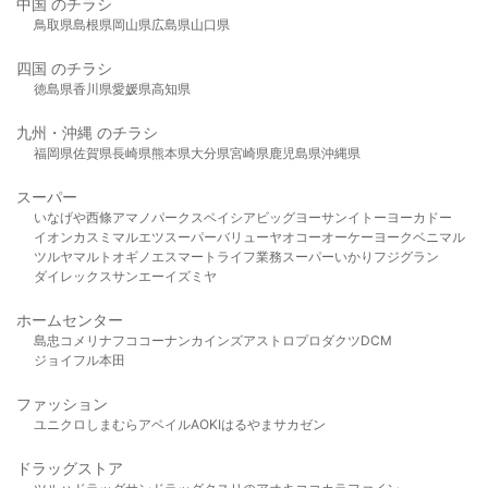
中国 のチラシ
鳥取県
島根県
岡山県
広島県
山口県
四国 のチラシ
徳島県
香川県
愛媛県
高知県
九州・沖縄 のチラシ
福岡県
佐賀県
長崎県
熊本県
大分県
宮崎県
鹿児島県
沖縄県
スーパー
いなげや
西條
アマノパークス
ベイシア
ビッグヨーサン
イトーヨーカドー
イオン
カスミ
マルエツ
スーパーバリュー
ヤオコー
オーケー
ヨークベニマル
ツルヤ
マルト
オギノ
エスマート
ライフ
業務スーパー
いかり
フジグラン
ダイレックス
サンエー
イズミヤ
ホームセンター
島忠
コメリ
ナフコ
コーナン
カインズ
アストロプロダクツ
DCM
ジョイフル本田
ファッション
ユニクロ
しまむら
アベイル
AOKI
はるやま
サカゼン
ドラッグストア