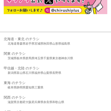
北海道・東北 のチラシ
北海道
青森県
岩手県
宮城県
秋田県
山形県
福島県
関東 のチラシ
茨城県
栃木県
群馬県
埼玉県
千葉県
東京都
神奈川県
甲信越・北陸 のチラシ
新潟県
富山県
石川県
福井県
山梨県
長野県
東海 のチラシ
岐阜県
静岡県
愛知県
三重県
関西 のチラシ
滋賀県
京都府
大阪府
兵庫県
奈良県
和歌山県