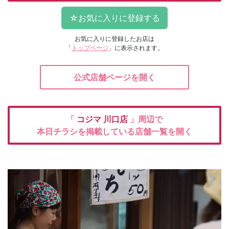
お気に入りに登録したお店は
「
トップページ
」に表示されます。
公式店舗ページを開く
「
コジマ
川口店
」周辺で
本日チラシを掲載している店舗一覧を開く