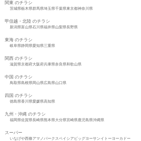
関東 のチラシ
茨城県
栃木県
群馬県
埼玉県
千葉県
東京都
神奈川県
甲信越・北陸 のチラシ
新潟県
富山県
石川県
福井県
山梨県
長野県
東海 のチラシ
岐阜県
静岡県
愛知県
三重県
関西 のチラシ
滋賀県
京都府
大阪府
兵庫県
奈良県
和歌山県
中国 のチラシ
鳥取県
島根県
岡山県
広島県
山口県
四国 のチラシ
徳島県
香川県
愛媛県
高知県
九州・沖縄 のチラシ
福岡県
佐賀県
長崎県
熊本県
大分県
宮崎県
鹿児島県
沖縄県
スーパー
いなげや
西條
アマノパークス
ベイシア
ビッグヨーサン
イトーヨーカドー