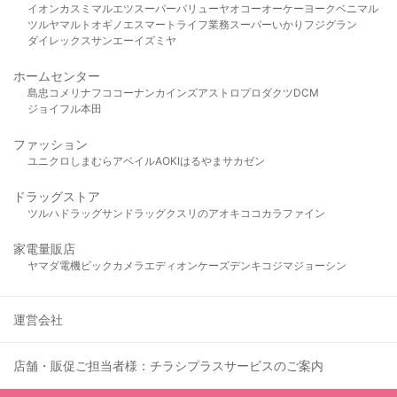
イオン
カスミ
マルエツ
スーパーバリュー
ヤオコー
オーケー
ヨークベニマル
ツルヤ
マルト
オギノ
エスマート
ライフ
業務スーパー
いかり
フジグラン
ダイレックス
サンエー
イズミヤ
ホームセンター
島忠
コメリ
ナフコ
コーナン
カインズ
アストロプロダクツ
DCM
ジョイフル本田
ファッション
ユニクロ
しまむら
アベイル
AOKI
はるやま
サカゼン
ドラッグストア
ツルハドラッグ
サンドラッグ
クスリのアオキ
ココカラファイン
家電量販店
ヤマダ電機
ビックカメラ
エディオン
ケーズデンキ
コジマ
ジョーシン
運営会社
店舗・販促ご担当者様：チラシプラスサービスのご案内