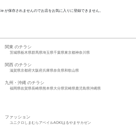
kie が保存されませんのでお店をお気に入りに登録できません。
関東 のチラシ
茨城県
栃木県
群馬県
埼玉県
千葉県
東京都
神奈川県
関西 のチラシ
滋賀県
京都府
大阪府
兵庫県
奈良県
和歌山県
九州・沖縄 のチラシ
福岡県
佐賀県
長崎県
熊本県
大分県
宮崎県
鹿児島県
沖縄県
ファッション
ユニクロ
しまむら
アベイル
AOKI
はるやま
サカゼン