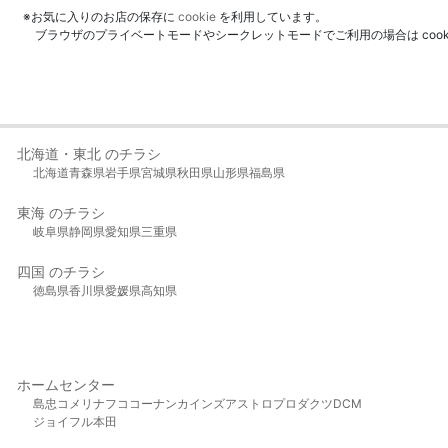
※お気に入りのお店の保存に
cookie
を利用しています。
ブラウザのプライベートモードやシークレットモードでご利用の場合は coo
北海道・東北 のチラシ
北海道
青森県
岩手県
宮城県
秋田県
山形県
福島県
東海 のチラシ
岐阜県
静岡県
愛知県
三重県
四国 のチラシ
徳島県
香川県
愛媛県
高知県
ホームセンター
島忠
コメリ
ナフコ
コーナン
カインズ
アストロプロダクツ
DCM
ジョイフル本田