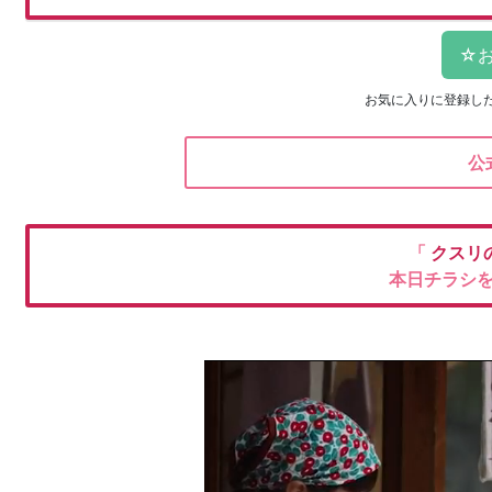
お気に入りに登録し
公
「
クスリ
本日チラシ