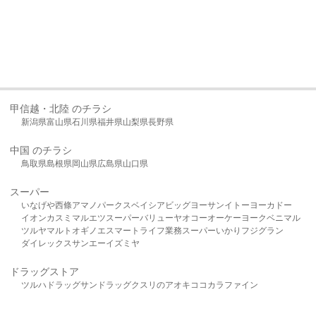
甲信越・北陸 のチラシ
新潟県
富山県
石川県
福井県
山梨県
長野県
中国 のチラシ
鳥取県
島根県
岡山県
広島県
山口県
スーパー
いなげや
西條
アマノパークス
ベイシア
ビッグヨーサン
イトーヨーカドー
イオン
カスミ
マルエツ
スーパーバリュー
ヤオコー
オーケー
ヨークベニマル
ツルヤ
マルト
オギノ
エスマート
ライフ
業務スーパー
いかり
フジグラン
ダイレックス
サンエー
イズミヤ
ドラッグストア
ツルハドラッグ
サンドラッグ
クスリのアオキ
ココカラファイン