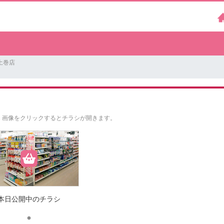
土巻店
。
画像をクリックするとチラシが開きます。
本日公開中のチラシ