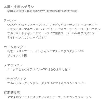
九州・沖縄 のチラシ
福岡県
佐賀県
長崎県
熊本県
大分県
宮崎県
鹿児島県
沖縄県
スーパー
いなげや
西條
アマノパークス
ベイシア
ビッグヨーサン
イトーヨーカドー
イオン
カスミ
マルエツ
スーパーバリュー
ヤオコー
オーケー
ヨークベニマル
ツルヤ
マルト
オギノ
エスマート
ライフ
業務スーパー
いかり
フジグラン
ダイレックス
サンエー
イズミヤ
ホームセンター
島忠
コメリ
ナフコ
コーナン
カインズ
アストロプロダクツ
DCM
ジョイフル本田
ファッション
ユニクロ
しまむら
アベイル
AOKI
はるやま
サカゼン
ドラッグストア
ツルハドラッグ
サンドラッグ
クスリのアオキ
ココカラファイン
家電量販店
ヤマダ電機
ビックカメラ
エディオン
ケーズデンキ
コジマ
ジョーシン