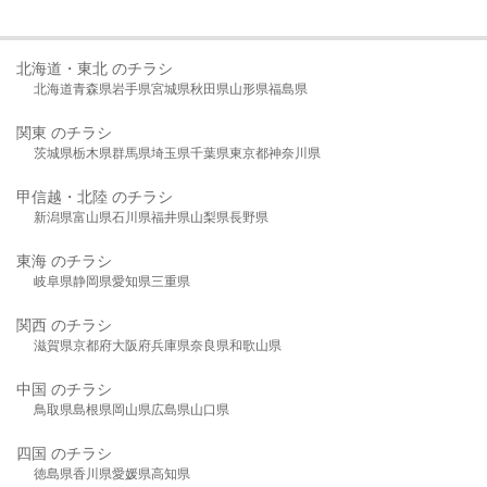
北海道・東北 のチラシ
北海道
青森県
岩手県
宮城県
秋田県
山形県
福島県
関東 のチラシ
茨城県
栃木県
群馬県
埼玉県
千葉県
東京都
神奈川県
甲信越・北陸 のチラシ
新潟県
富山県
石川県
福井県
山梨県
長野県
東海 のチラシ
岐阜県
静岡県
愛知県
三重県
関西 のチラシ
滋賀県
京都府
大阪府
兵庫県
奈良県
和歌山県
中国 のチラシ
鳥取県
島根県
岡山県
広島県
山口県
四国 のチラシ
徳島県
香川県
愛媛県
高知県