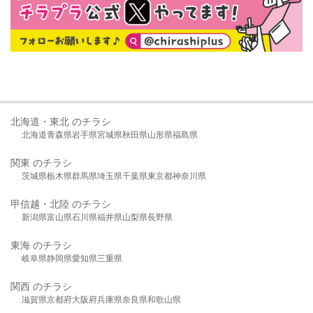
北海道・東北 のチラシ
北海道
青森県
岩手県
宮城県
秋田県
山形県
福島県
関東 のチラシ
茨城県
栃木県
群馬県
埼玉県
千葉県
東京都
神奈川県
甲信越・北陸 のチラシ
新潟県
富山県
石川県
福井県
山梨県
長野県
東海 のチラシ
岐阜県
静岡県
愛知県
三重県
関西 のチラシ
滋賀県
京都府
大阪府
兵庫県
奈良県
和歌山県