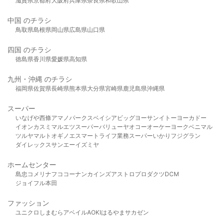
滋賀県
京都府
大阪府
兵庫県
奈良県
和歌山県
中国 のチラシ
鳥取県
島根県
岡山県
広島県
山口県
四国 のチラシ
徳島県
香川県
愛媛県
高知県
九州・沖縄 のチラシ
福岡県
佐賀県
長崎県
熊本県
大分県
宮崎県
鹿児島県
沖縄県
スーパー
いなげや
西條
アマノパークス
ベイシア
ビッグヨーサン
イトーヨーカドー
イオン
カスミ
マルエツ
スーパーバリュー
ヤオコー
オーケー
ヨークベニマル
ツルヤ
マルト
オギノ
エスマート
ライフ
業務スーパー
いかり
フジグラン
ダイレックス
サンエー
イズミヤ
ホームセンター
島忠
コメリ
ナフコ
コーナン
カインズ
アストロプロダクツ
DCM
ジョイフル本田
ファッション
ユニクロ
しまむら
アベイル
AOKI
はるやま
サカゼン