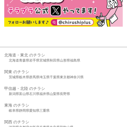
北海道・東北 のチラシ
北海道
青森県
岩手県
宮城県
秋田県
山形県
福島県
関東 のチラシ
茨城県
栃木県
群馬県
埼玉県
千葉県
東京都
神奈川県
甲信越・北陸 のチラシ
新潟県
富山県
石川県
福井県
山梨県
長野県
東海 のチラシ
岐阜県
静岡県
愛知県
三重県
関西 のチラシ