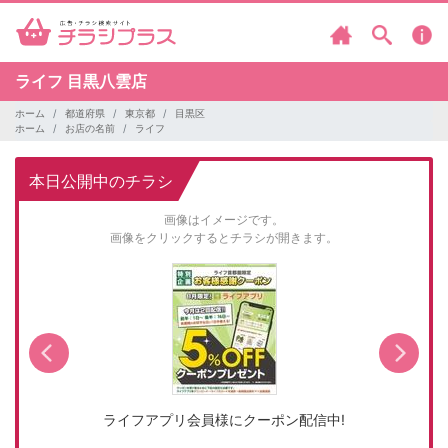
ライフ
目黒八雲店
ホーム
都道府県
東京都
目黒区
ホーム
お店の名前
ライフ
本日公開中のチラシ
画像はイメージです。
画像をクリックするとチラシが開きます。
ライフアプリ会員様にクーポン配信中!