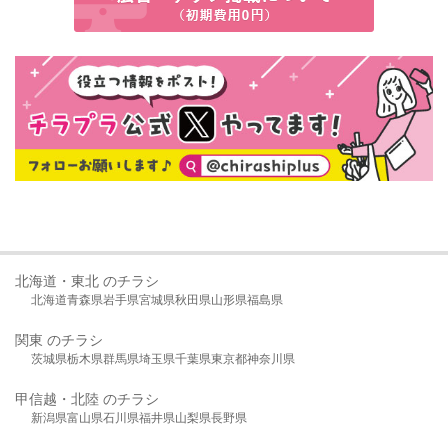
北海道・東北 のチラシ
北海道
青森県
岩手県
宮城県
秋田県
山形県
福島県
関東 のチラシ
茨城県
栃木県
群馬県
埼玉県
千葉県
東京都
神奈川県
甲信越・北陸 のチラシ
新潟県
富山県
石川県
福井県
山梨県
長野県