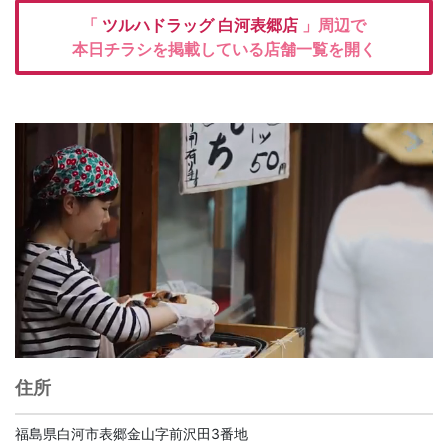
「
ツルハドラッグ
白河表郷店
」周辺で
本日チラシを掲載している店舗一覧を開く
住所
福島県白河市表郷金山字前沢田3番地