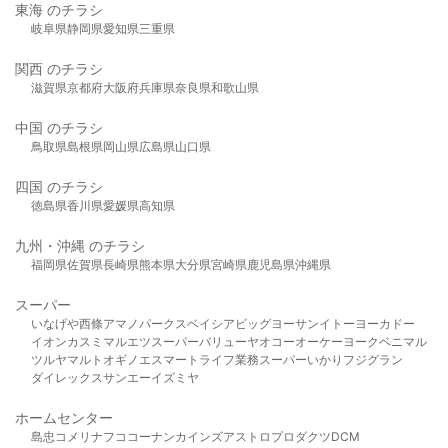
東海 のチラシ
岐阜県
静岡県
愛知県
三重県
関西 のチラシ
滋賀県
京都府
大阪府
兵庫県
奈良県
和歌山県
中国 のチラシ
鳥取県
島根県
岡山県
広島県
山口県
四国 のチラシ
徳島県
香川県
愛媛県
高知県
九州・沖縄 のチラシ
福岡県
佐賀県
長崎県
熊本県
大分県
宮崎県
鹿児島県
沖縄県
スーパー
いなげや
西條
アマノパークス
ベイシア
ビッグヨーサン
イトーヨーカドー
イオン
カスミ
マルエツ
スーパーバリュー
ヤオコー
オーケー
ヨークベニマル
ツルヤ
マルト
オギノ
エスマート
ライフ
業務スーパー
いかり
フジグラン
ダイレックス
サンエー
イズミヤ
ホームセンター
島忠
コメリ
ナフコ
コーナン
カインズ
アストロプロダクツ
DCM