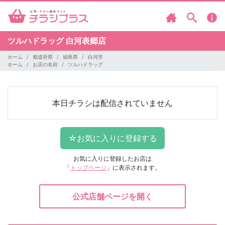
ツルハドラッグ
白河表郷店
ホーム
都道府県
福島県
白河市
ホーム
お店の名前
ツルハドラッグ
本日チラシは配信されていません
お気に入りに登録したお店は
「
トップページ
」に表示されます。
公式店舗ページを開く