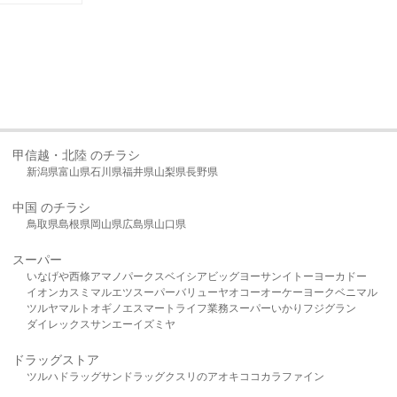
甲信越・北陸 のチラシ
新潟県
富山県
石川県
福井県
山梨県
長野県
中国 のチラシ
鳥取県
島根県
岡山県
広島県
山口県
スーパー
いなげや
西條
アマノパークス
ベイシア
ビッグヨーサン
イトーヨーカドー
イオン
カスミ
マルエツ
スーパーバリュー
ヤオコー
オーケー
ヨークベニマル
ツルヤ
マルト
オギノ
エスマート
ライフ
業務スーパー
いかり
フジグラン
ダイレックス
サンエー
イズミヤ
ドラッグストア
ツルハドラッグ
サンドラッグ
クスリのアオキ
ココカラファイン