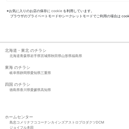
※お気に入りのお店の保存に
cookie
を利用しています。
ブラウザのプライベートモードやシークレットモードでご利用の場合は coo
北海道・東北 のチラシ
北海道
青森県
岩手県
宮城県
秋田県
山形県
福島県
東海 のチラシ
岐阜県
静岡県
愛知県
三重県
四国 のチラシ
徳島県
香川県
愛媛県
高知県
ホームセンター
島忠
コメリ
ナフコ
コーナン
カインズ
アストロプロダクツ
DCM
ジョイフル本田