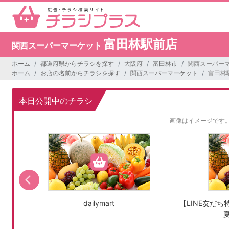
富田林駅前店
関西スーパーマーケット
ホーム
都道府県からチラシを探す
大阪府
富田林市
関西スーパーマ
ホーム
お店の名前からチラシを探す
関西スーパーマーケット
富田林
本日公開中のチラシ
画像はイメージです
(土)
dailymart
【LINE友だち