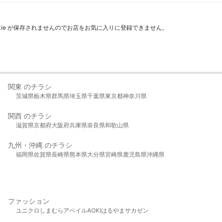
kie が保存されませんのでお店をお気に入りに登録できません。
関東 のチラシ
茨城県
栃木県
群馬県
埼玉県
千葉県
東京都
神奈川県
関西 のチラシ
滋賀県
京都府
大阪府
兵庫県
奈良県
和歌山県
九州・沖縄 のチラシ
福岡県
佐賀県
長崎県
熊本県
大分県
宮崎県
鹿児島県
沖縄県
ファッション
ユニクロ
しまむら
アベイル
AOKI
はるやま
サカゼン