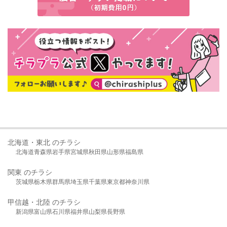
北海道・東北 のチラシ
北海道
青森県
岩手県
宮城県
秋田県
山形県
福島県
関東 のチラシ
茨城県
栃木県
群馬県
埼玉県
千葉県
東京都
神奈川県
甲信越・北陸 のチラシ
新潟県
富山県
石川県
福井県
山梨県
長野県