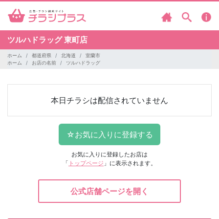
ツルハドラッグ
東町店
ホーム
都道府県
北海道
室蘭市
ホーム
お店の名前
ツルハドラッグ
本日チラシは配信されていません
お気に入りに登録したお店は
「
トップページ
」に表示されます。
公式店舗ページを開く