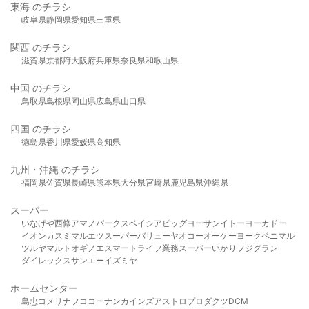
東海 のチラシ
岐阜県
静岡県
愛知県
三重県
関西 のチラシ
滋賀県
京都府
大阪府
兵庫県
奈良県
和歌山県
中国 のチラシ
鳥取県
島根県
岡山県
広島県
山口県
四国 のチラシ
徳島県
香川県
愛媛県
高知県
九州・沖縄 のチラシ
福岡県
佐賀県
長崎県
熊本県
大分県
宮崎県
鹿児島県
沖縄県
スーパー
いなげや
西條
アマノパークス
ベイシア
ビッグヨーサン
イトーヨーカドー
イオン
カスミ
マルエツ
スーパーバリュー
ヤオコー
オーケー
ヨークベニマル
ツルヤ
マルト
オギノ
エスマート
ライフ
業務スーパー
いかり
フジグラン
ダイレックス
サンエー
イズミヤ
ホームセンター
島忠
コメリ
ナフコ
コーナン
カインズ
アストロプロダクツ
DCM