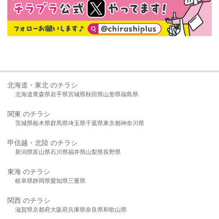
北海道・東北 のチラシ
北海道
青森県
岩手県
宮城県
秋田県
山形県
福島県
関東 のチラシ
茨城県
栃木県
群馬県
埼玉県
千葉県
東京都
神奈川県
甲信越・北陸 のチラシ
新潟県
富山県
石川県
福井県
山梨県
長野県
東海 のチラシ
岐阜県
静岡県
愛知県
三重県
関西 のチラシ
滋賀県
京都府
大阪府
兵庫県
奈良県
和歌山県