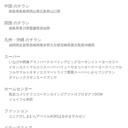
中国 のチラシ
鳥取県
島根県
岡山県
広島県
山口県
四国 のチラシ
徳島県
香川県
愛媛県
高知県
九州・沖縄 のチラシ
福岡県
佐賀県
長崎県
熊本県
大分県
宮崎県
鹿児島県
沖縄県
スーパー
いなげや
西條
アマノパークス
ベイシア
ビッグヨーサン
イトーヨーカドー
イオン
カスミ
マルエツ
スーパーバリュー
ヤオコー
オーケー
ヨークベニマル
ツルヤ
マルト
オギノ
エスマート
ライフ
業務スーパー
いかり
フジグラン
ダイレックス
サンエー
イズミヤ
ホームセンター
島忠
コメリ
ナフコ
コーナン
カインズ
アストロプロダクツ
DCM
ジョイフル本田
ファッション
ユニクロ
しまむら
アベイル
AOKI
はるやま
サカゼン
ドラッグストア