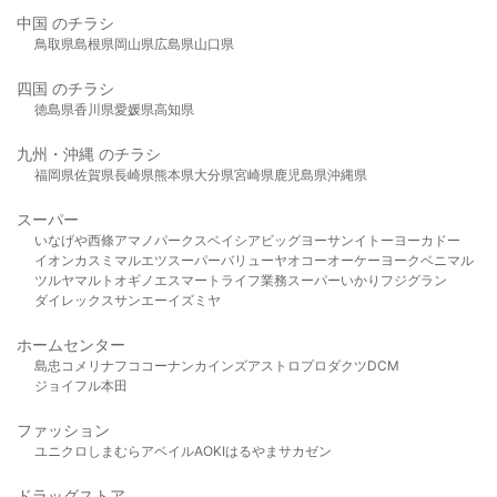
中国 のチラシ
鳥取県
島根県
岡山県
広島県
山口県
四国 のチラシ
徳島県
香川県
愛媛県
高知県
九州・沖縄 のチラシ
福岡県
佐賀県
長崎県
熊本県
大分県
宮崎県
鹿児島県
沖縄県
スーパー
いなげや
西條
アマノパークス
ベイシア
ビッグヨーサン
イトーヨーカドー
イオン
カスミ
マルエツ
スーパーバリュー
ヤオコー
オーケー
ヨークベニマル
ツルヤ
マルト
オギノ
エスマート
ライフ
業務スーパー
いかり
フジグラン
ダイレックス
サンエー
イズミヤ
ホームセンター
島忠
コメリ
ナフコ
コーナン
カインズ
アストロプロダクツ
DCM
ジョイフル本田
ファッション
ユニクロ
しまむら
アベイル
AOKI
はるやま
サカゼン
ドラッグストア