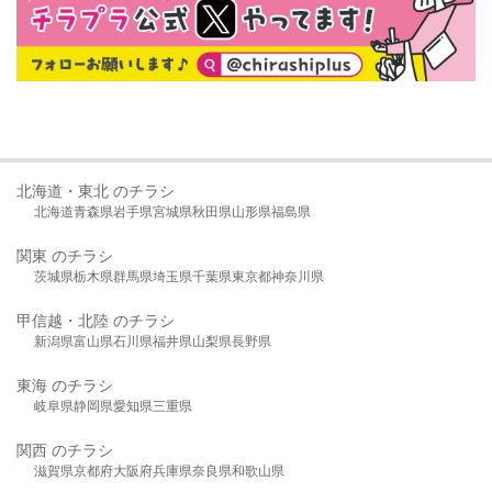
北海道・東北 のチラシ
北海道
青森県
岩手県
宮城県
秋田県
山形県
福島県
関東 のチラシ
茨城県
栃木県
群馬県
埼玉県
千葉県
東京都
神奈川県
甲信越・北陸 のチラシ
新潟県
富山県
石川県
福井県
山梨県
長野県
東海 のチラシ
岐阜県
静岡県
愛知県
三重県
関西 のチラシ
滋賀県
京都府
大阪府
兵庫県
奈良県
和歌山県