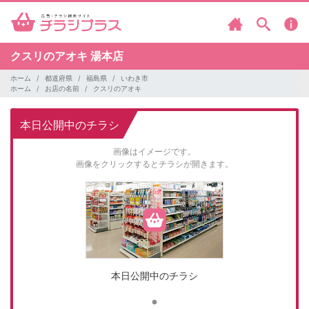
クスリのアオキ
湯本店
ホーム
都道府県
福島県
いわき市
ホーム
お店の名前
クスリのアオキ
本日公開中のチラシ
画像はイメージです。
画像をクリックするとチラシが開きます。
本日公開中のチラシ