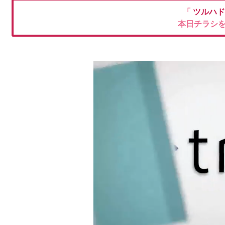
「
ツルハ
本日チラシ