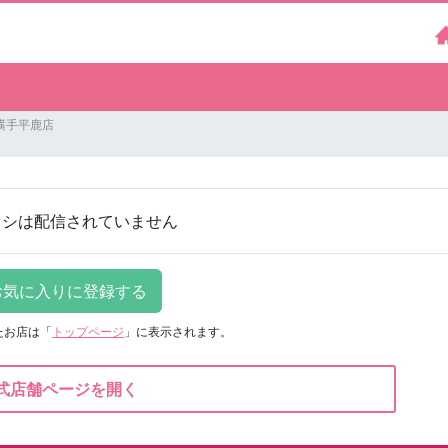
横手平鹿店
ラシは配信されていません
たお店は
「
トップページ
」に表示されます。
式店舗ページを開く