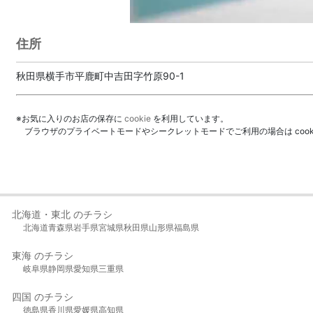
住所
秋田県横手市平鹿町中吉田字竹原90-1
※お気に入りのお店の保存に
cookie
を利用しています。
ブラウザのプライベートモードやシークレットモードでご利用の場合は coo
北海道・東北 のチラシ
北海道
青森県
岩手県
宮城県
秋田県
山形県
福島県
東海 のチラシ
岐阜県
静岡県
愛知県
三重県
四国 のチラシ
徳島県
香川県
愛媛県
高知県