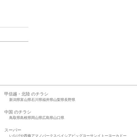
甲信越・北陸 のチラシ
新潟県
富山県
石川県
福井県
山梨県
長野県
中国 のチラシ
鳥取県
島根県
岡山県
広島県
山口県
スーパー
いなげや
西條
アマノパークス
ベイシア
ビッグヨーサン
イトーヨーカドー