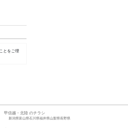
ことをご理
甲信越・北陸 のチラシ
新潟県
富山県
石川県
福井県
山梨県
長野県