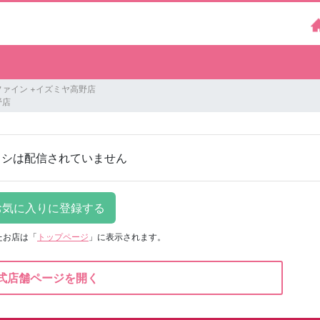
ァイン +イズミヤ高野店
野店
ラシは配信されていません
たお店は
「
トップページ
」に表示されます。
式店舗ページを開く