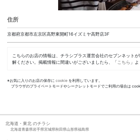
住所
京都府京都市左京区高野東開町16イズミヤ高野店3F
こちらのお店の情報は、チラシプラス運営会社のセブンネットが
解ください。掲載情報に間違いがございましたら、「
こちら
」よ
※お気に入りのお店の保存に
cookie
を利用しています。
ブラウザのプライベートモードやシークレットモードでご利用の場合は coo
北海道・東北 のチラシ
北海道
青森県
岩手県
宮城県
秋田県
山形県
福島県