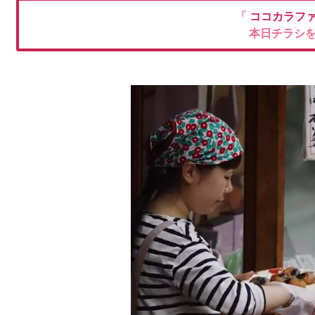
「
ココカラフ
本日チラシ