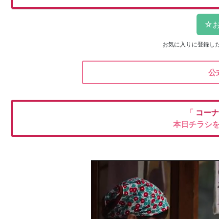
お気に入りに登録し
公
「
コー
本日チラシ