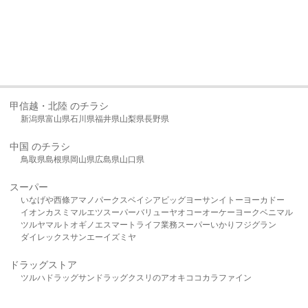
甲信越・北陸 のチラシ
新潟県
富山県
石川県
福井県
山梨県
長野県
中国 のチラシ
鳥取県
島根県
岡山県
広島県
山口県
スーパー
いなげや
西條
アマノパークス
ベイシア
ビッグヨーサン
イトーヨーカドー
イオン
カスミ
マルエツ
スーパーバリュー
ヤオコー
オーケー
ヨークベニマル
ツルヤ
マルト
オギノ
エスマート
ライフ
業務スーパー
いかり
フジグラン
ダイレックス
サンエー
イズミヤ
ドラッグストア
ツルハドラッグ
サンドラッグ
クスリのアオキ
ココカラファイン