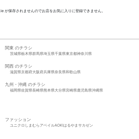
kie が保存されませんのでお店をお気に入りに登録できません。
関東 のチラシ
茨城県
栃木県
群馬県
埼玉県
千葉県
東京都
神奈川県
関西 のチラシ
滋賀県
京都府
大阪府
兵庫県
奈良県
和歌山県
九州・沖縄 のチラシ
福岡県
佐賀県
長崎県
熊本県
大分県
宮崎県
鹿児島県
沖縄県
ファッション
ユニクロ
しまむら
アベイル
AOKI
はるやま
サカゼン