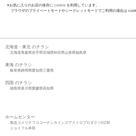
※お気に入りのお店の保存に
cookie
を利用しています。
ブラウザのプライベートモードやシークレットモードでご利用の場合は coo
北海道・東北 のチラシ
北海道
青森県
岩手県
宮城県
秋田県
山形県
福島県
東海 のチラシ
岐阜県
静岡県
愛知県
三重県
四国 のチラシ
徳島県
香川県
愛媛県
高知県
ホームセンター
島忠
コメリ
ナフコ
コーナン
カインズ
アストロプロダクツ
DCM
ジョイフル本田