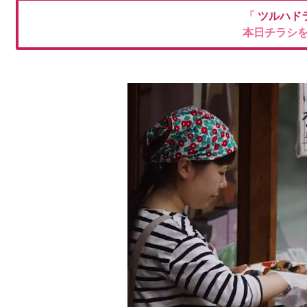
「
ツルハド
本日チラシ