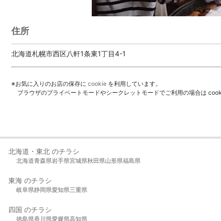
住所
北海道札幌市西区八軒1条東1丁目4-1
※お気に入りのお店の保存に
cookie
を利用しています。
ブラウザのプライベートモードやシークレットモードでご利用の場合は coo
北海道・東北 のチラシ
北海道
青森県
岩手県
宮城県
秋田県
山形県
福島県
東海 のチラシ
岐阜県
静岡県
愛知県
三重県
四国 のチラシ
徳島県
香川県
愛媛県
高知県