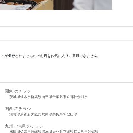
kie が保存されませんのでお店をお気に入りに登録できません。
関東 のチラシ
茨城県
栃木県
群馬県
埼玉県
千葉県
東京都
神奈川県
関西 のチラシ
滋賀県
京都府
大阪府
兵庫県
奈良県
和歌山県
九州・沖縄 のチラシ
福岡県
佐賀県
長崎県
熊本県
大分県
宮崎県
鹿児島県
沖縄県