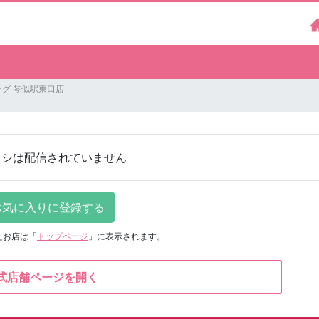
グ 琴似駅東口店
ラシは配信されていません
たお店は
「
トップページ
」に表示されます。
式店舗ページを開く