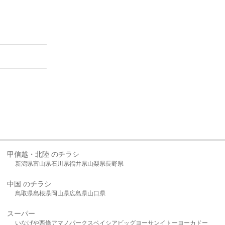
甲信越・北陸 のチラシ
新潟県
富山県
石川県
福井県
山梨県
長野県
中国 のチラシ
鳥取県
島根県
岡山県
広島県
山口県
スーパー
いなげや
西條
アマノパークス
ベイシア
ビッグヨーサン
イトーヨーカドー