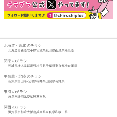
北海道・東北 のチラシ
北海道
青森県
岩手県
宮城県
秋田県
山形県
福島県
関東 のチラシ
茨城県
栃木県
群馬県
埼玉県
千葉県
東京都
神奈川県
甲信越・北陸 のチラシ
新潟県
富山県
石川県
福井県
山梨県
長野県
東海 のチラシ
岐阜県
静岡県
愛知県
三重県
関西 のチラシ
滋賀県
京都府
大阪府
兵庫県
奈良県
和歌山県