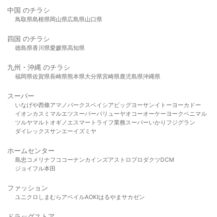
中国 のチラシ
鳥取県
島根県
岡山県
広島県
山口県
四国 のチラシ
徳島県
香川県
愛媛県
高知県
九州・沖縄 のチラシ
福岡県
佐賀県
長崎県
熊本県
大分県
宮崎県
鹿児島県
沖縄県
スーパー
いなげや
西條
アマノパークス
ベイシア
ビッグヨーサン
イトーヨーカドー
イオン
カスミ
マルエツ
スーパーバリュー
ヤオコー
オーケー
ヨークベニマル
ツルヤ
マルト
オギノ
エスマート
ライフ
業務スーパー
いかり
フジグラン
ダイレックス
サンエー
イズミヤ
ホームセンター
島忠
コメリ
ナフコ
コーナン
カインズ
アストロプロダクツ
DCM
ジョイフル本田
ファッション
ユニクロ
しまむら
アベイル
AOKI
はるやま
サカゼン
ドラッグストア