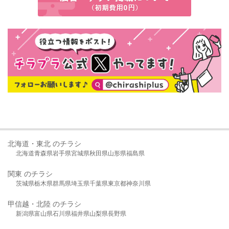
北海道・東北 のチラシ
北海道
青森県
岩手県
宮城県
秋田県
山形県
福島県
関東 のチラシ
茨城県
栃木県
群馬県
埼玉県
千葉県
東京都
神奈川県
甲信越・北陸 のチラシ
新潟県
富山県
石川県
福井県
山梨県
長野県