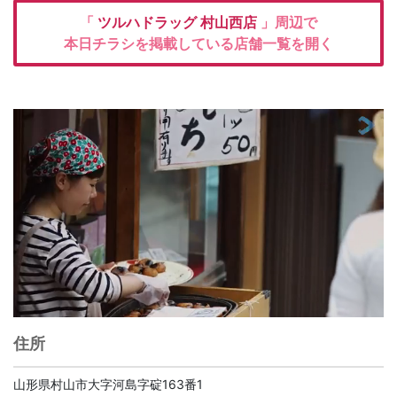
「
ツルハドラッグ
村山西店
」周辺で
本日チラシを掲載している店舗一覧を開く
住所
山形県村山市大字河島字碇163番1