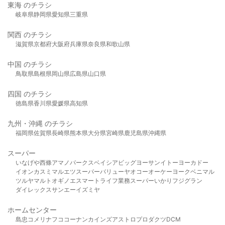
東海 のチラシ
岐阜県
静岡県
愛知県
三重県
関西 のチラシ
滋賀県
京都府
大阪府
兵庫県
奈良県
和歌山県
中国 のチラシ
鳥取県
島根県
岡山県
広島県
山口県
四国 のチラシ
徳島県
香川県
愛媛県
高知県
九州・沖縄 のチラシ
福岡県
佐賀県
長崎県
熊本県
大分県
宮崎県
鹿児島県
沖縄県
スーパー
いなげや
西條
アマノパークス
ベイシア
ビッグヨーサン
イトーヨーカドー
イオン
カスミ
マルエツ
スーパーバリュー
ヤオコー
オーケー
ヨークベニマル
ツルヤ
マルト
オギノ
エスマート
ライフ
業務スーパー
いかり
フジグラン
ダイレックス
サンエー
イズミヤ
ホームセンター
島忠
コメリ
ナフコ
コーナン
カインズ
アストロプロダクツ
DCM