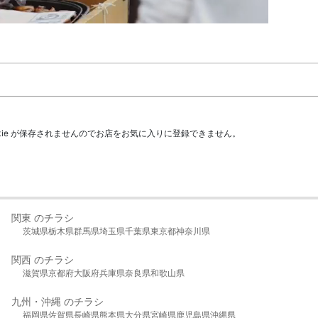
kie が保存されませんのでお店をお気に入りに登録できません。
関東 のチラシ
茨城県
栃木県
群馬県
埼玉県
千葉県
東京都
神奈川県
関西 のチラシ
滋賀県
京都府
大阪府
兵庫県
奈良県
和歌山県
九州・沖縄 のチラシ
福岡県
佐賀県
長崎県
熊本県
大分県
宮崎県
鹿児島県
沖縄県