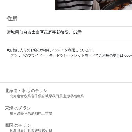
住所
宮城県仙台市太白区茂庭字新御所川62番
※お気に入りのお店の保存に
cookie
を利用しています。
ブラウザのプライベートモードやシークレットモードでご利用の場合は coo
北海道・東北 のチラシ
北海道
青森県
岩手県
宮城県
秋田県
山形県
福島県
東海 のチラシ
岐阜県
静岡県
愛知県
三重県
四国 のチラシ
徳島県
香川県
愛媛県
高知県