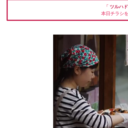
「
ツルハ
本日チラシ