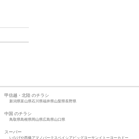
甲信越・北陸 のチラシ
新潟県
富山県
石川県
福井県
山梨県
長野県
中国 のチラシ
鳥取県
島根県
岡山県
広島県
山口県
スーパー
いなげや
西條
アマノパークス
ベイシア
ビッグヨーサン
イトーヨーカドー