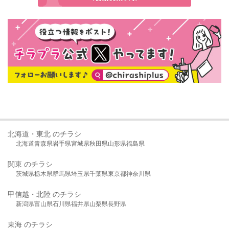
北海道・東北 のチラシ
北海道
青森県
岩手県
宮城県
秋田県
山形県
福島県
関東 のチラシ
茨城県
栃木県
群馬県
埼玉県
千葉県
東京都
神奈川県
甲信越・北陸 のチラシ
新潟県
富山県
石川県
福井県
山梨県
長野県
東海 のチラシ