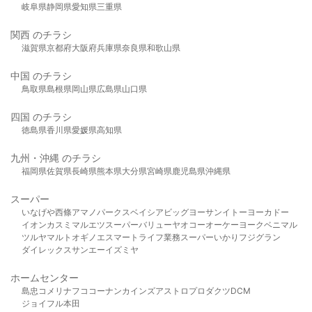
岐阜県
静岡県
愛知県
三重県
関西 のチラシ
滋賀県
京都府
大阪府
兵庫県
奈良県
和歌山県
中国 のチラシ
鳥取県
島根県
岡山県
広島県
山口県
四国 のチラシ
徳島県
香川県
愛媛県
高知県
九州・沖縄 のチラシ
福岡県
佐賀県
長崎県
熊本県
大分県
宮崎県
鹿児島県
沖縄県
スーパー
いなげや
西條
アマノパークス
ベイシア
ビッグヨーサン
イトーヨーカドー
イオン
カスミ
マルエツ
スーパーバリュー
ヤオコー
オーケー
ヨークベニマル
ツルヤ
マルト
オギノ
エスマート
ライフ
業務スーパー
いかり
フジグラン
ダイレックス
サンエー
イズミヤ
ホームセンター
島忠
コメリ
ナフコ
コーナン
カインズ
アストロプロダクツ
DCM
ジョイフル本田