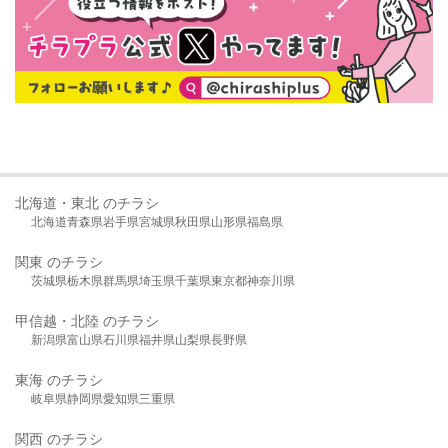
北海道・東北 のチラシ
北海道
青森県
岩手県
宮城県
秋田県
山形県
福島県
関東 のチラシ
茨城県
栃木県
群馬県
埼玉県
千葉県
東京都
神奈川県
甲信越・北陸 のチラシ
新潟県
富山県
石川県
福井県
山梨県
長野県
東海 のチラシ
岐阜県
静岡県
愛知県
三重県
関西 のチラシ