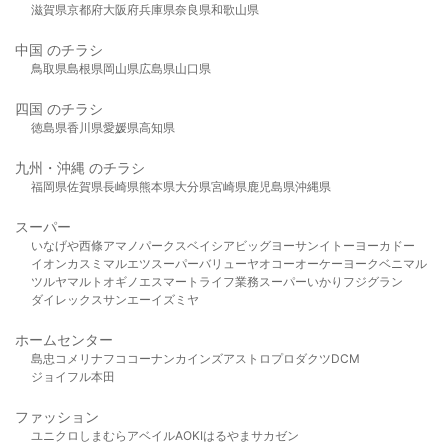
滋賀県
京都府
大阪府
兵庫県
奈良県
和歌山県
中国 のチラシ
鳥取県
島根県
岡山県
広島県
山口県
四国 のチラシ
徳島県
香川県
愛媛県
高知県
九州・沖縄 のチラシ
福岡県
佐賀県
長崎県
熊本県
大分県
宮崎県
鹿児島県
沖縄県
スーパー
いなげや
西條
アマノパークス
ベイシア
ビッグヨーサン
イトーヨーカドー
イオン
カスミ
マルエツ
スーパーバリュー
ヤオコー
オーケー
ヨークベニマル
ツルヤ
マルト
オギノ
エスマート
ライフ
業務スーパー
いかり
フジグラン
ダイレックス
サンエー
イズミヤ
ホームセンター
島忠
コメリ
ナフコ
コーナン
カインズ
アストロプロダクツ
DCM
ジョイフル本田
ファッション
ユニクロ
しまむら
アベイル
AOKI
はるやま
サカゼン