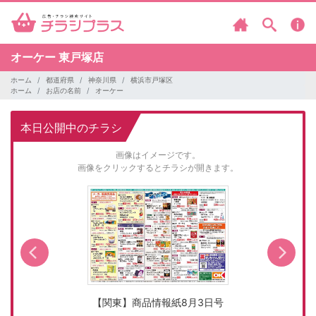
オーケー
東戸塚店
ホーム
都道府県
神奈川県
横浜市戸塚区
ホーム
お店の名前
オーケー
本日公開中のチラシ
画像はイメージです。
画像をクリックするとチラシが開きます。
【関東】商品情報紙8月3日号