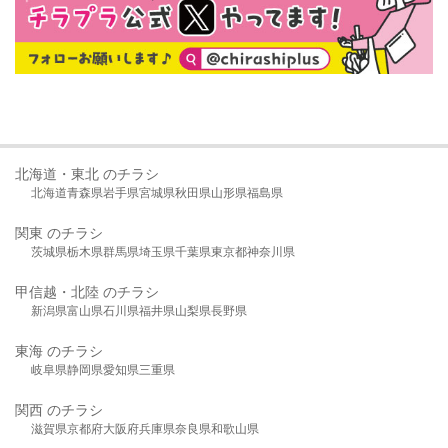
北海道・東北 のチラシ
北海道
青森県
岩手県
宮城県
秋田県
山形県
福島県
関東 のチラシ
茨城県
栃木県
群馬県
埼玉県
千葉県
東京都
神奈川県
甲信越・北陸 のチラシ
新潟県
富山県
石川県
福井県
山梨県
長野県
東海 のチラシ
岐阜県
静岡県
愛知県
三重県
関西 のチラシ
滋賀県
京都府
大阪府
兵庫県
奈良県
和歌山県