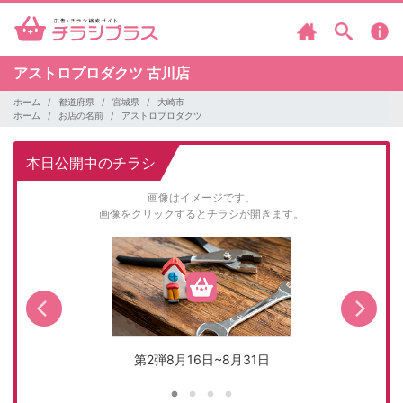
アストロプロダクツ
古川店
ホーム
都道府県
宮城県
大崎市
ホーム
お店の名前
アストロプロダクツ
本日公開中のチラシ
画像はイメージです。
画像をクリックするとチラシが開きます。
第2弾8月16日~8月31日