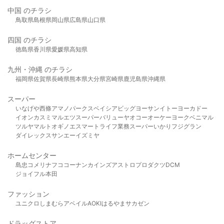
中国 のチラシ
鳥取県
島根県
岡山県
広島県
山口県
四国 のチラシ
徳島県
香川県
愛媛県
高知県
九州・沖縄 のチラシ
福岡県
佐賀県
長崎県
熊本県
大分県
宮崎県
鹿児島県
沖縄県
スーパー
いなげや
西條
アマノパークス
ベイシア
ビッグヨーサン
イトーヨーカドー
イオン
カスミ
マルエツ
スーパーバリュー
ヤオコー
オーケー
ヨークベニマル
ツルヤ
マルト
オギノ
エスマート
ライフ
業務スーパー
いかり
フジグラン
ダイレックス
サンエー
イズミヤ
ホームセンター
島忠
コメリ
ナフコ
コーナン
カインズ
アストロプロダクツ
DCM
ジョイフル本田
ファッション
ユニクロ
しまむら
アベイル
AOKI
はるやま
サカゼン
ドラッグストア