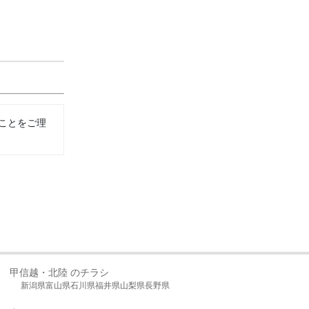
ことをご理
甲信越・北陸 のチラシ
新潟県
富山県
石川県
福井県
山梨県
長野県