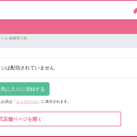
イル 嵯峨野小町
ラシは配信されていません
たお店は
「
トップページ
」に表示されます。
式店舗ページを開く