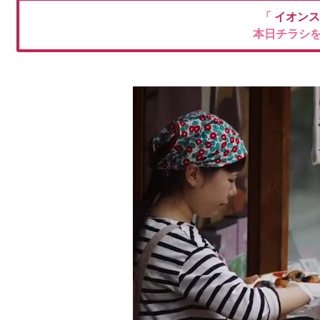
「
イオン
本日チラシ