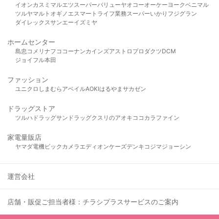
イオン
カスミ
マルエツ
スーパーバリュー
ヤオコー
オーケー
ヨークベニマル
ツルヤ
マルト
オギノ
エスマート
ライフ
業務スーパー
いかり
フジグラン
ダイレックス
サンエー
イズミヤ
ホームセンター
島忠
コメリ
ナフコ
コーナン
カインズ
アストロプロダクツ
DCM
ジョイフル本田
ファッション
ユニクロ
しまむら
アベイル
AOKI
はるやま
サカゼン
ドラッグストア
ツルハドラッグ
サンドラッグ
クスリのアオキ
ココカラファイン
家電量販店
ヤマダ電機
ビックカメラ
エディオン
ケーズデンキ
コジマ
ジョーシン
運営会社
店舗・販促ご担当者様：チラシプラスサービスのご案内