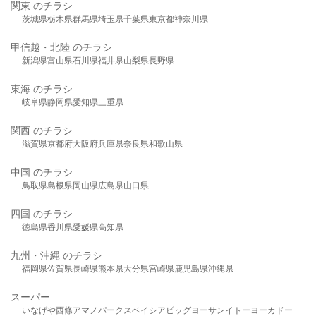
関東 のチラシ
茨城県
栃木県
群馬県
埼玉県
千葉県
東京都
神奈川県
甲信越・北陸 のチラシ
新潟県
富山県
石川県
福井県
山梨県
長野県
東海 のチラシ
岐阜県
静岡県
愛知県
三重県
関西 のチラシ
滋賀県
京都府
大阪府
兵庫県
奈良県
和歌山県
中国 のチラシ
鳥取県
島根県
岡山県
広島県
山口県
四国 のチラシ
徳島県
香川県
愛媛県
高知県
九州・沖縄 のチラシ
福岡県
佐賀県
長崎県
熊本県
大分県
宮崎県
鹿児島県
沖縄県
スーパー
いなげや
西條
アマノパークス
ベイシア
ビッグヨーサン
イトーヨーカドー