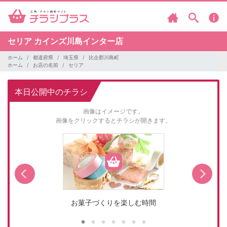
セリア
カインズ川島インター店
ホーム
都道府県
埼玉県
比企郡川島町
ホーム
お店の名前
セリア
本日公開中のチラシ
画像はイメージです。
画像をクリックするとチラシが開きます。
お菓子づくりを楽しむ時間