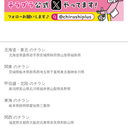
北海道・東北 のチラシ
北海道
青森県
岩手県
宮城県
秋田県
山形県
福島県
関東 のチラシ
茨城県
栃木県
群馬県
埼玉県
千葉県
東京都
神奈川県
甲信越・北陸 のチラシ
新潟県
富山県
石川県
福井県
山梨県
長野県
東海 のチラシ
岐阜県
静岡県
愛知県
三重県
関西 のチラシ
滋賀県
京都府
大阪府
兵庫県
奈良県
和歌山県