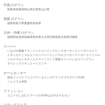
中国 のチラシ
鳥取県
島根県
岡山県
広島県
山口県
四国 のチラシ
徳島県
香川県
愛媛県
高知県
九州・沖縄 のチラシ
福岡県
佐賀県
長崎県
熊本県
大分県
宮崎県
鹿児島県
沖縄県
スーパー
いなげや
西條
アマノパークス
ベイシア
ビッグヨーサン
イトーヨーカドー
イオン
カスミ
マルエツ
スーパーバリュー
ヤオコー
オーケー
ヨークベニマル
ツルヤ
マルト
オギノ
エスマート
ライフ
業務スーパー
いかり
フジグラン
ダイレックス
サンエー
イズミヤ
ホームセンター
島忠
コメリ
ナフコ
コーナン
カインズ
アストロプロダクツ
DCM
ジョイフル本田
ファッション
ユニクロ
しまむら
アベイル
AOKI
はるやま
サカゼン
ドラッグストア