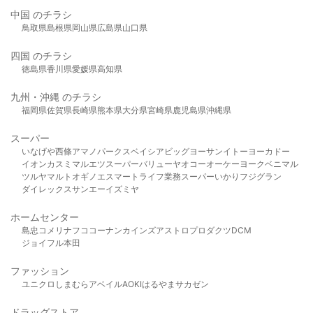
中国 のチラシ
鳥取県
島根県
岡山県
広島県
山口県
四国 のチラシ
徳島県
香川県
愛媛県
高知県
九州・沖縄 のチラシ
福岡県
佐賀県
長崎県
熊本県
大分県
宮崎県
鹿児島県
沖縄県
スーパー
いなげや
西條
アマノパークス
ベイシア
ビッグヨーサン
イトーヨーカドー
イオン
カスミ
マルエツ
スーパーバリュー
ヤオコー
オーケー
ヨークベニマル
ツルヤ
マルト
オギノ
エスマート
ライフ
業務スーパー
いかり
フジグラン
ダイレックス
サンエー
イズミヤ
ホームセンター
島忠
コメリ
ナフコ
コーナン
カインズ
アストロプロダクツ
DCM
ジョイフル本田
ファッション
ユニクロ
しまむら
アベイル
AOKI
はるやま
サカゼン
ドラッグストア