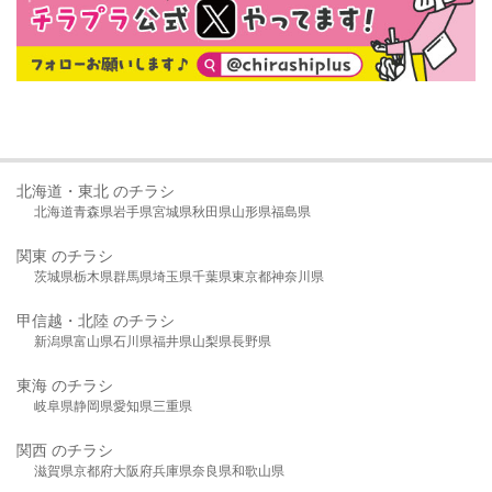
北海道・東北 のチラシ
北海道
青森県
岩手県
宮城県
秋田県
山形県
福島県
関東 のチラシ
茨城県
栃木県
群馬県
埼玉県
千葉県
東京都
神奈川県
甲信越・北陸 のチラシ
新潟県
富山県
石川県
福井県
山梨県
長野県
東海 のチラシ
岐阜県
静岡県
愛知県
三重県
関西 のチラシ
滋賀県
京都府
大阪府
兵庫県
奈良県
和歌山県