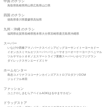
中国 のチラシ
鳥取県
島根県
岡山県
広島県
山口県
四国 のチラシ
徳島県
香川県
愛媛県
高知県
九州・沖縄 のチラシ
福岡県
佐賀県
長崎県
熊本県
大分県
宮崎県
鹿児島県
沖縄県
スーパー
いなげや
西條
アマノパークス
ベイシア
ビッグヨーサン
イトーヨーカドー
イオン
カスミ
マルエツ
スーパーバリュー
ヤオコー
オーケー
ヨークベニマル
ツルヤ
マルト
オギノ
エスマート
ライフ
業務スーパー
いかり
フジグラン
ダイレックス
サンエー
イズミヤ
ホームセンター
島忠
コメリ
ナフコ
コーナン
カインズ
アストロプロダクツ
DCM
ジョイフル本田
ファッション
ユニクロ
しまむら
アベイル
AOKI
はるやま
サカゼン
ドラッグストア