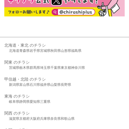
北海道・東北 のチラシ
北海道
青森県
岩手県
宮城県
秋田県
山形県
福島県
関東 のチラシ
茨城県
栃木県
群馬県
埼玉県
千葉県
東京都
神奈川県
甲信越・北陸 のチラシ
新潟県
富山県
石川県
福井県
山梨県
長野県
東海 のチラシ
岐阜県
静岡県
愛知県
三重県
関西 のチラシ
滋賀県
京都府
大阪府
兵庫県
奈良県
和歌山県