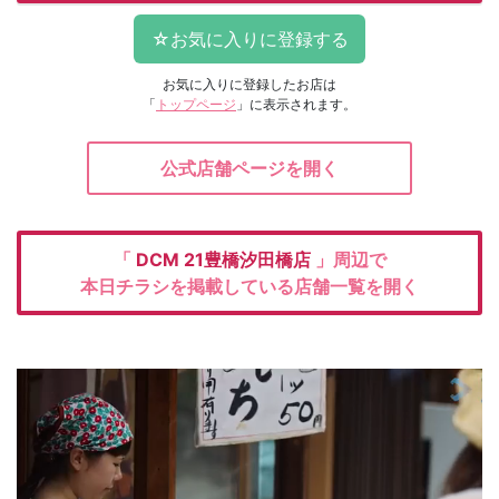
お気に入りに登録したお店は
「
トップページ
」に表示されます。
公式店舗ページを開く
「
DCM
21豊橋汐田橋店
」周辺で
本日チラシを掲載している店舗一覧を開く