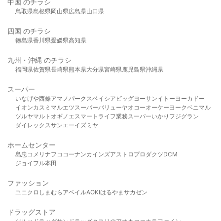
中国 のチラシ
鳥取県
島根県
岡山県
広島県
山口県
四国 のチラシ
徳島県
香川県
愛媛県
高知県
九州・沖縄 のチラシ
福岡県
佐賀県
長崎県
熊本県
大分県
宮崎県
鹿児島県
沖縄県
スーパー
いなげや
西條
アマノパークス
ベイシア
ビッグヨーサン
イトーヨーカドー
イオン
カスミ
マルエツ
スーパーバリュー
ヤオコー
オーケー
ヨークベニマル
ツルヤ
マルト
オギノ
エスマート
ライフ
業務スーパー
いかり
フジグラン
ダイレックス
サンエー
イズミヤ
ホームセンター
島忠
コメリ
ナフコ
コーナン
カインズ
アストロプロダクツ
DCM
ジョイフル本田
ファッション
ユニクロ
しまむら
アベイル
AOKI
はるやま
サカゼン
ドラッグストア