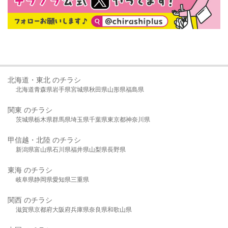
北海道・東北 のチラシ
北海道
青森県
岩手県
宮城県
秋田県
山形県
福島県
関東 のチラシ
茨城県
栃木県
群馬県
埼玉県
千葉県
東京都
神奈川県
甲信越・北陸 のチラシ
新潟県
富山県
石川県
福井県
山梨県
長野県
東海 のチラシ
岐阜県
静岡県
愛知県
三重県
関西 のチラシ
滋賀県
京都府
大阪府
兵庫県
奈良県
和歌山県