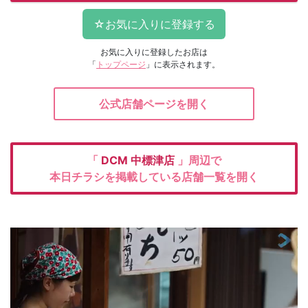
お気に入りに登録したお店は
「
トップページ
」に表示されます。
公式店舗ページを開く
「
DCM
中標津店
」周辺で
本日チラシを掲載している店舗一覧を開く