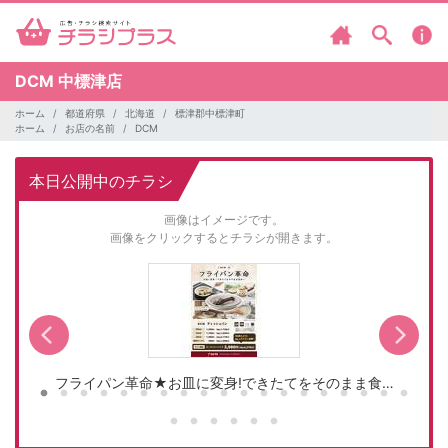
DCM
中標津店
ホーム
都道府県
北海道
標津郡中標津町
ホーム
お店の名前
DCM
本日公開中のチラシ
画像はイメージです。
画像をクリックするとチラシが開きます。
フライパン革命★お皿に変身!できたてをそのまま食…