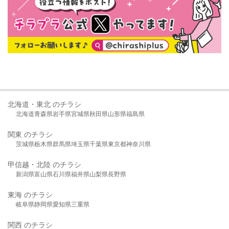
北海道・東北 のチラシ
北海道
青森県
岩手県
宮城県
秋田県
山形県
福島県
関東 のチラシ
茨城県
栃木県
群馬県
埼玉県
千葉県
東京都
神奈川県
甲信越・北陸 のチラシ
新潟県
富山県
石川県
福井県
山梨県
長野県
東海 のチラシ
岐阜県
静岡県
愛知県
三重県
関西 のチラシ