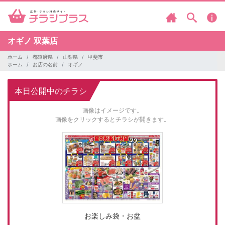
オギノ
双葉店
ホーム
都道府県
山梨県
甲斐市
ホーム
お店の名前
オギノ
本日公開中のチラシ
画像はイメージです。
画像をクリックするとチラシが開きます。
お楽しみ袋・お盆