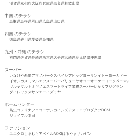
滋賀県
京都府
大阪府
兵庫県
奈良県
和歌山県
中国 のチラシ
鳥取県
島根県
岡山県
広島県
山口県
四国 のチラシ
徳島県
香川県
愛媛県
高知県
九州・沖縄 のチラシ
福岡県
佐賀県
長崎県
熊本県
大分県
宮崎県
鹿児島県
沖縄県
スーパー
いなげや
西條
アマノパークス
ベイシア
ビッグヨーサン
イトーヨーカドー
イオン
カスミ
マルエツ
スーパーバリュー
ヤオコー
オーケー
ヨークベニマル
ツルヤ
マルト
オギノ
エスマート
ライフ
業務スーパー
いかり
フジグラン
ダイレックス
サンエー
イズミヤ
ホームセンター
島忠
コメリ
ナフコ
コーナン
カインズ
アストロプロダクツ
DCM
ジョイフル本田
ファッション
ユニクロ
しまむら
アベイル
AOKI
はるやま
サカゼン