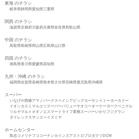
東海 のチラシ
岐阜県
静岡県
愛知県
三重県
関西 のチラシ
滋賀県
京都府
大阪府
兵庫県
奈良県
和歌山県
中国 のチラシ
鳥取県
島根県
岡山県
広島県
山口県
四国 のチラシ
徳島県
香川県
愛媛県
高知県
九州・沖縄 のチラシ
福岡県
佐賀県
長崎県
熊本県
大分県
宮崎県
鹿児島県
沖縄県
スーパー
いなげや
西條
アマノパークス
ベイシア
ビッグヨーサン
イトーヨーカドー
イオン
カスミ
マルエツ
スーパーバリュー
ヤオコー
オーケー
ヨークベニマル
ツルヤ
マルト
オギノ
エスマート
ライフ
業務スーパー
いかり
フジグラン
ダイレックス
サンエー
イズミヤ
ホームセンター
島忠
コメリ
ナフコ
コーナン
カインズ
アストロプロダクツ
DCM