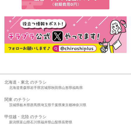
北海道・東北 のチラシ
北海道
青森県
岩手県
宮城県
秋田県
山形県
福島県
関東 のチラシ
茨城県
栃木県
群馬県
埼玉県
千葉県
東京都
神奈川県
甲信越・北陸 のチラシ
新潟県
富山県
石川県
福井県
山梨県
長野県