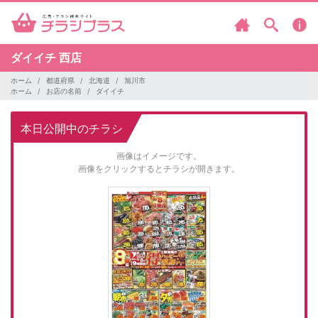
ダイイチ
西店
ホーム
都道府県
北海道
旭川市
ホーム
お店の名前
ダイイチ
本日公開中のチラシ
画像はイメージです。
画像をクリックするとチラシが開きます。