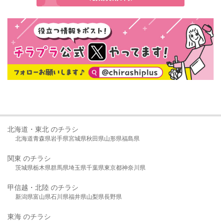
北海道・東北 のチラシ
北海道
青森県
岩手県
宮城県
秋田県
山形県
福島県
関東 のチラシ
茨城県
栃木県
群馬県
埼玉県
千葉県
東京都
神奈川県
甲信越・北陸 のチラシ
新潟県
富山県
石川県
福井県
山梨県
長野県
東海 のチラシ