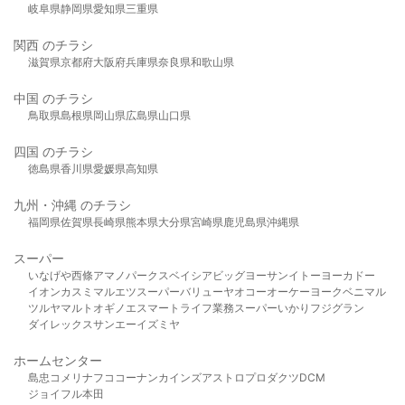
岐阜県
静岡県
愛知県
三重県
関西 のチラシ
滋賀県
京都府
大阪府
兵庫県
奈良県
和歌山県
中国 のチラシ
鳥取県
島根県
岡山県
広島県
山口県
四国 のチラシ
徳島県
香川県
愛媛県
高知県
九州・沖縄 のチラシ
福岡県
佐賀県
長崎県
熊本県
大分県
宮崎県
鹿児島県
沖縄県
スーパー
いなげや
西條
アマノパークス
ベイシア
ビッグヨーサン
イトーヨーカドー
イオン
カスミ
マルエツ
スーパーバリュー
ヤオコー
オーケー
ヨークベニマル
ツルヤ
マルト
オギノ
エスマート
ライフ
業務スーパー
いかり
フジグラン
ダイレックス
サンエー
イズミヤ
ホームセンター
島忠
コメリ
ナフコ
コーナン
カインズ
アストロプロダクツ
DCM
ジョイフル本田