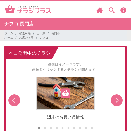
ナフコ
長門店
ホーム
都道府県
山口県
長門市
ホーム
お店の名前
ナフコ
本日公開中のチラシ
画像はイメージです。
画像をクリックするとチラシが開きます。
週末のお買い得情報