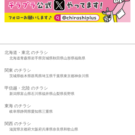
北海道・東北 のチラシ
北海道
青森県
岩手県
宮城県
秋田県
山形県
福島県
関東 のチラシ
茨城県
栃木県
群馬県
埼玉県
千葉県
東京都
神奈川県
甲信越・北陸 のチラシ
新潟県
富山県
石川県
福井県
山梨県
長野県
東海 のチラシ
岐阜県
静岡県
愛知県
三重県
関西 のチラシ
滋賀県
京都府
大阪府
兵庫県
奈良県
和歌山県