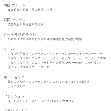
中国 のチラシ
鳥取県
島根県
岡山県
広島県
山口県
四国 のチラシ
徳島県
香川県
愛媛県
高知県
九州・沖縄 のチラシ
福岡県
佐賀県
長崎県
熊本県
大分県
宮崎県
鹿児島県
沖縄県
スーパー
いなげや
西條
アマノパークス
ベイシア
ビッグヨーサン
イトーヨーカドー
イオン
カスミ
マルエツ
スーパーバリュー
ヤオコー
オーケー
ヨークベニマル
ツルヤ
マルト
オギノ
エスマート
ライフ
業務スーパー
いかり
フジグラン
ダイレックス
サンエー
イズミヤ
ホームセンター
島忠
コメリ
ナフコ
コーナン
カインズ
アストロプロダクツ
DCM
ジョイフル本田
ファッション
ユニクロ
しまむら
アベイル
AOKI
はるやま
サカゼン
ドラッグストア