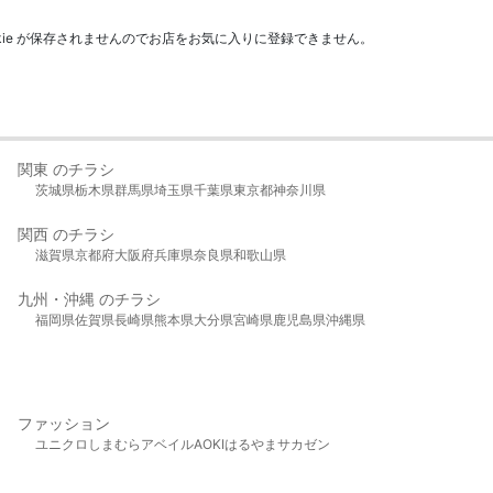
kie が保存されませんのでお店をお気に入りに登録できません。
関東 のチラシ
茨城県
栃木県
群馬県
埼玉県
千葉県
東京都
神奈川県
関西 のチラシ
滋賀県
京都府
大阪府
兵庫県
奈良県
和歌山県
九州・沖縄 のチラシ
福岡県
佐賀県
長崎県
熊本県
大分県
宮崎県
鹿児島県
沖縄県
ファッション
ユニクロ
しまむら
アベイル
AOKI
はるやま
サカゼン