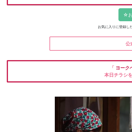
お気に入りに登録し
公
「
ヨーク
本日チラシ