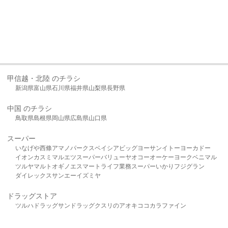
甲信越・北陸 のチラシ
新潟県
富山県
石川県
福井県
山梨県
長野県
中国 のチラシ
鳥取県
島根県
岡山県
広島県
山口県
スーパー
いなげや
西條
アマノパークス
ベイシア
ビッグヨーサン
イトーヨーカドー
イオン
カスミ
マルエツ
スーパーバリュー
ヤオコー
オーケー
ヨークベニマル
ツルヤ
マルト
オギノ
エスマート
ライフ
業務スーパー
いかり
フジグラン
ダイレックス
サンエー
イズミヤ
ドラッグストア
ツルハドラッグ
サンドラッグ
クスリのアオキ
ココカラファイン