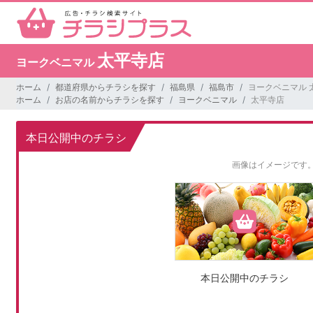
太平寺店
ヨークベニマル
ホーム
都道府県からチラシを探す
福島県
福島市
ヨークベニマル 
ホーム
お店の名前からチラシを探す
ヨークベニマル
太平寺店
本日公開中のチラシ
画像はイメージです
本日公開中のチラシ