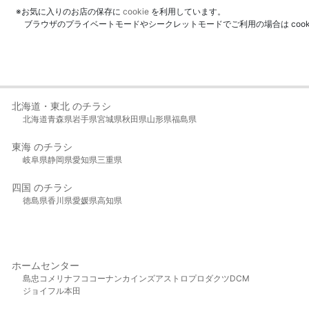
※お気に入りのお店の保存に
cookie
を利用しています。
ブラウザのプライベートモードやシークレットモードでご利用の場合は coo
北海道・東北 のチラシ
北海道
青森県
岩手県
宮城県
秋田県
山形県
福島県
東海 のチラシ
岐阜県
静岡県
愛知県
三重県
四国 のチラシ
徳島県
香川県
愛媛県
高知県
ホームセンター
島忠
コメリ
ナフコ
コーナン
カインズ
アストロプロダクツ
DCM
ジョイフル本田