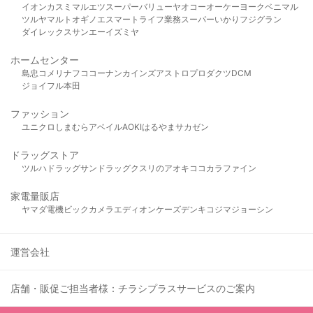
イオン
カスミ
マルエツ
スーパーバリュー
ヤオコー
オーケー
ヨークベニマル
ツルヤ
マルト
オギノ
エスマート
ライフ
業務スーパー
いかり
フジグラン
ダイレックス
サンエー
イズミヤ
ホームセンター
島忠
コメリ
ナフコ
コーナン
カインズ
アストロプロダクツ
DCM
ジョイフル本田
ファッション
ユニクロ
しまむら
アベイル
AOKI
はるやま
サカゼン
ドラッグストア
ツルハドラッグ
サンドラッグ
クスリのアオキ
ココカラファイン
家電量販店
ヤマダ電機
ビックカメラ
エディオン
ケーズデンキ
コジマ
ジョーシン
運営会社
店舗・販促ご担当者様：チラシプラスサービスのご案内