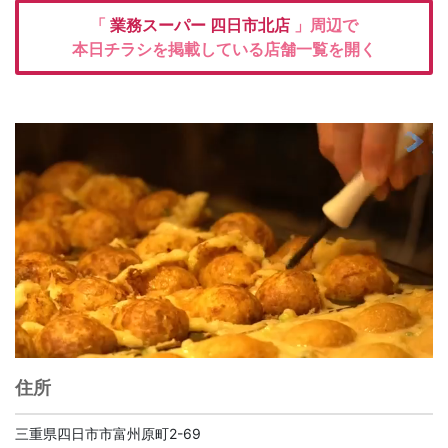
「
業務スーパー
四日市北店
」周辺で
本日チラシを掲載している店舗一覧を開く
住所
三重県四日市市富州原町2-69