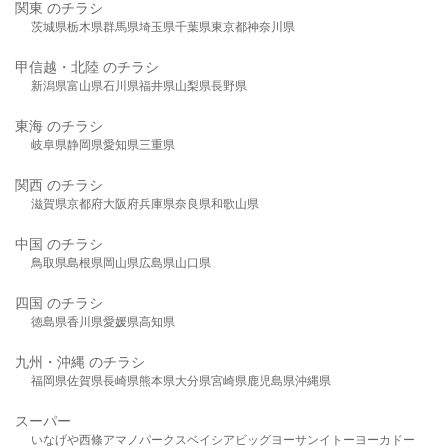
関東 のチラシ
茨城県
栃木県
群馬県
埼玉県
千葉県
東京都
神奈川県
甲信越・北陸 のチラシ
新潟県
富山県
石川県
福井県
山梨県
長野県
東海 のチラシ
岐阜県
静岡県
愛知県
三重県
関西 のチラシ
滋賀県
京都府
大阪府
兵庫県
奈良県
和歌山県
中国 のチラシ
鳥取県
島根県
岡山県
広島県
山口県
四国 のチラシ
徳島県
香川県
愛媛県
高知県
九州・沖縄 のチラシ
福岡県
佐賀県
長崎県
熊本県
大分県
宮崎県
鹿児島県
沖縄県
スーパー
いなげや
西條
アマノパークス
ベイシア
ビッグヨーサン
イトーヨーカドー