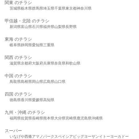
関東 のチラシ
茨城県
栃木県
群馬県
埼玉県
千葉県
東京都
神奈川県
甲信越・北陸 のチラシ
新潟県
富山県
石川県
福井県
山梨県
長野県
東海 のチラシ
岐阜県
静岡県
愛知県
三重県
関西 のチラシ
滋賀県
京都府
大阪府
兵庫県
奈良県
和歌山県
中国 のチラシ
鳥取県
島根県
岡山県
広島県
山口県
四国 のチラシ
徳島県
香川県
愛媛県
高知県
九州・沖縄 のチラシ
福岡県
佐賀県
長崎県
熊本県
大分県
宮崎県
鹿児島県
沖縄県
スーパー
いなげや
西條
アマノパークス
ベイシア
ビッグヨーサン
イトーヨーカドー