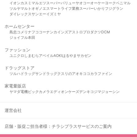
イオン
カスミ
マルエツ
スーパーバリュー
ヤオコー
オーケー
ヨークベニマル
ツルヤ
マルト
オギノ
エスマート
ライフ
業務スーパー
いかり
フジグラン
ダイレックス
サンエー
イズミヤ
ホームセンター
島忠
コメリ
ナフコ
コーナン
カインズ
アストロプロダクツ
DCM
ジョイフル本田
ファッション
ユニクロ
しまむら
アベイル
AOKI
はるやま
サカゼン
ドラッグストア
ツルハドラッグ
サンドラッグ
クスリのアオキ
ココカラファイン
家電量販店
ヤマダ電機
ビックカメラ
エディオン
ケーズデンキ
コジマ
ジョーシン
運営会社
店舗・販促ご担当者様：チラシプラスサービスのご案内