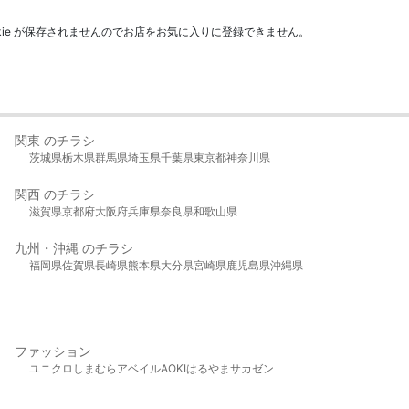
kie が保存されませんのでお店をお気に入りに登録できません。
関東 のチラシ
茨城県
栃木県
群馬県
埼玉県
千葉県
東京都
神奈川県
関西 のチラシ
滋賀県
京都府
大阪府
兵庫県
奈良県
和歌山県
九州・沖縄 のチラシ
福岡県
佐賀県
長崎県
熊本県
大分県
宮崎県
鹿児島県
沖縄県
ファッション
ユニクロ
しまむら
アベイル
AOKI
はるやま
サカゼン