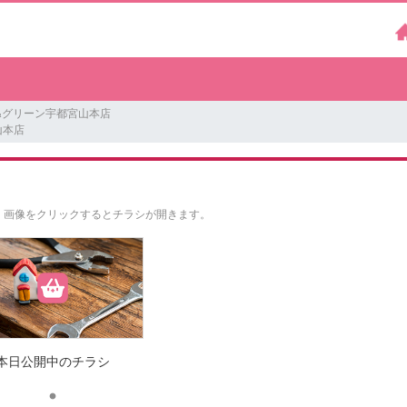
&グリーン宇都宮山本店
山本店
。
画像をクリックするとチラシが開きます。
本日公開中のチラシ