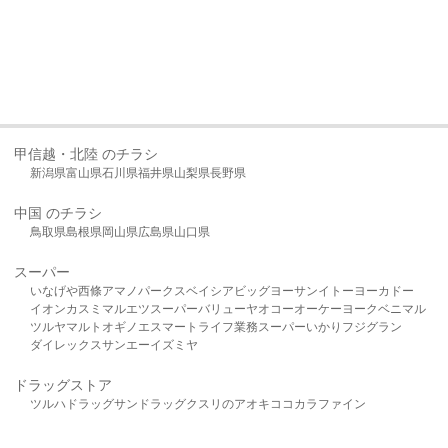
甲信越・北陸 のチラシ
新潟県
富山県
石川県
福井県
山梨県
長野県
中国 のチラシ
鳥取県
島根県
岡山県
広島県
山口県
スーパー
いなげや
西條
アマノパークス
ベイシア
ビッグヨーサン
イトーヨーカドー
イオン
カスミ
マルエツ
スーパーバリュー
ヤオコー
オーケー
ヨークベニマル
ツルヤ
マルト
オギノ
エスマート
ライフ
業務スーパー
いかり
フジグラン
ダイレックス
サンエー
イズミヤ
ドラッグストア
ツルハドラッグ
サンドラッグ
クスリのアオキ
ココカラファイン