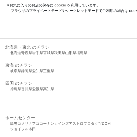
※お気に入りのお店の保存に
cookie
を利用しています。
ブラウザのプライベートモードやシークレットモードでご利用の場合は coo
北海道・東北 のチラシ
北海道
青森県
岩手県
宮城県
秋田県
山形県
福島県
東海 のチラシ
岐阜県
静岡県
愛知県
三重県
四国 のチラシ
徳島県
香川県
愛媛県
高知県
ホームセンター
島忠
コメリ
ナフコ
コーナン
カインズ
アストロプロダクツ
DCM
ジョイフル本田